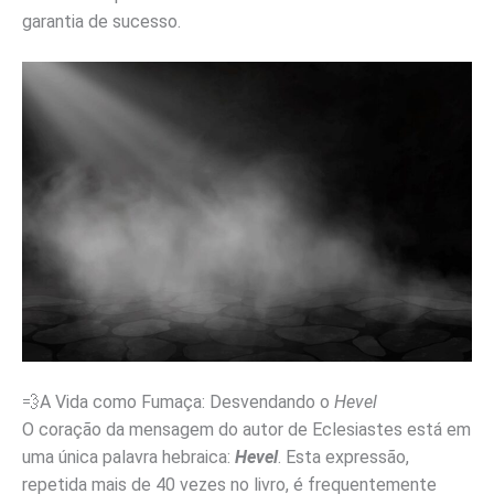
garantia de sucesso.
💨A Vida como Fumaça: Desvendando o
Hevel
O coração da mensagem do autor de Eclesiastes está em
uma única palavra hebraica:
H
evel
. Esta expressão,
repetida mais de 40 vezes no livro, é frequentemente