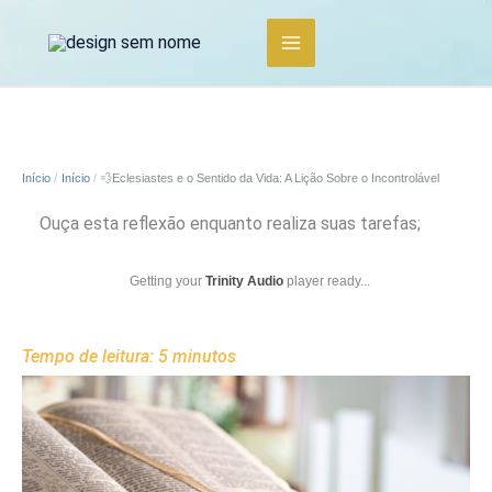
Ir
para
o
conteúdo
Início
Início
💨Eclesiastes e o Sentido da Vida: A Lição Sobre o Incontrolável
Ouça esta reflexão enquanto realiza suas tarefas;
Getting your
Trinity Audio
player ready...
Tempo de leitura:
5
minutos