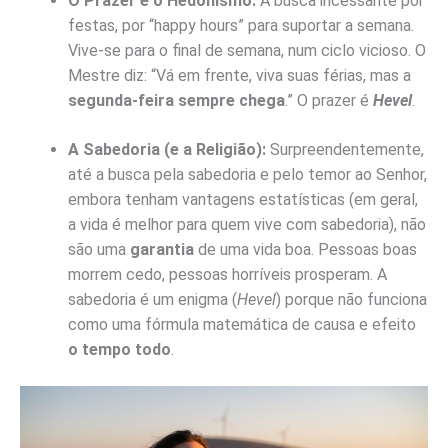
O Prazer e o Hedonismo:
A busca incessante por
festas, por “happy hours” para suportar a semana.
Vive-se para o final de semana, num ciclo vicioso. O
Mestre diz: “Vá em frente, viva suas férias, mas a
s
egunda-feira sempre chega
.” O prazer é
Hevel
.
A Sabedoria (e a Religião):
Surpreendentemente,
até a busca pela sabedoria e pelo temor ao Senhor,
embora tenham vantagens estatísticas (em geral,
a vida é melhor para quem vive com sabedoria), não
são uma
garantia
de uma vida boa. Pessoas boas
morrem cedo, pessoas horríveis prosperam. A
sabedoria é um enigma (
Hevel
) porque não funciona
como uma fórmula matemática de causa e efeito
o tempo todo
.