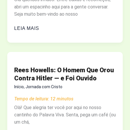
abri um espacinho aqui para a gente conversar.
Seja muito bem-vindo ao nosso
COMO
LEIA MAIS
RECOMEÇAR
COM
A
AJUDA
DE
Rees Howells: O Homem Que Orou
DEUS?
Contra Hitler — e Foi Ouvido
REFLEXÕES
BÍBLICAS
Início
,
Jornada com Cristo
SOBRE
Tempo de leitura:
12
minutos
NOVOS
Olá! Que alegria ter você por aqui no nosso
CICLOS
cantinho do Palavra Viva. Senta, pega um café (ou
um chá,