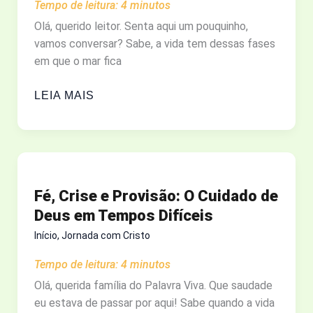
Tempo de leitura:
4
minutos
Olá, querido leitor. Senta aqui um pouquinho,
vamos conversar? Sabe, a vida tem dessas fases
em que o mar fica
CUIDAR
LEIA MAIS
NA
DEMÊNCIA:
COMO
LIDAR
COM
Fé, Crise e Provisão: O Cuidado de
O
Deus em Tempos Difíceis
ESTRESSE
E
Início
,
Jornada com Cristo
O
Tempo de leitura:
4
minutos
QUE
Olá, querida família do Palavra Viva. Que saudade
TENHO
eu estava de passar por aqui! Sabe quando a vida
APRENDIDO