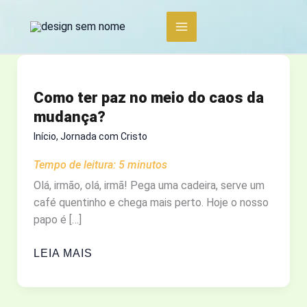
Ir
para
o
conteúdo
Como ter paz no meio do caos da
mudança?
Início
,
Jornada com Cristo
Tempo de leitura:
5
minutos
Olá, irmão, olá, irmã! Pega uma cadeira, serve um
café quentinho e chega mais perto. Hoje o nosso
papo é […]
COMO
LEIA MAIS
TER
PAZ
NO