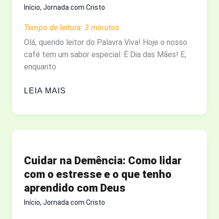
Início
,
Jornada com Cristo
Tempo de leitura:
3
minutos
Olá, querido leitor do Palavra Viva! Hoje o nosso
café tem um sabor especial. É Dia das Mães! E,
enquanto
O
LEIA MAIS
VALOR
DE
UMA
MÃE:
O
Cuidar na Demência: Como lidar
LEGADO
com o estresse e o que tenho
QUE
aprendido com Deus
GOVERNA
O
Início
,
Jornada com Cristo
MUNDO