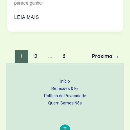
parece ganhar
COM
DEUS
FÉ,
LEIA MAIS
CRISE
E
PROVISÃO:
O
CUIDADO
1
2
…
6
Próximo
→
DE
DEUS
EM
Início
TEMPOS
Reflexões & Fé
DIFÍCEIS
Política de Privacidade
Quem Somos Nós