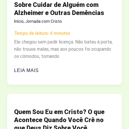
Sobre Cuidar de Alguém com
APRENDI
Alzheimer e Outras Demências
NA
VIDA
Início
,
Jornada com Cristo
NO
Tempo de leitura:
4
minutos
CAMPO
Ele chegou sem pedir licença. Não bateu à porta,
não trouxe malas, mas aos poucos foi ocupando
os cômodos, tomando
O
LEIA MAIS
INVERNO
DA
MENTE:
A
VERDADE
Quem Sou Eu em Cristo? O que
SOBRE
Acontece Quando Você Crê no
CUIDAR
que Deus Diz Sobre Você
DE