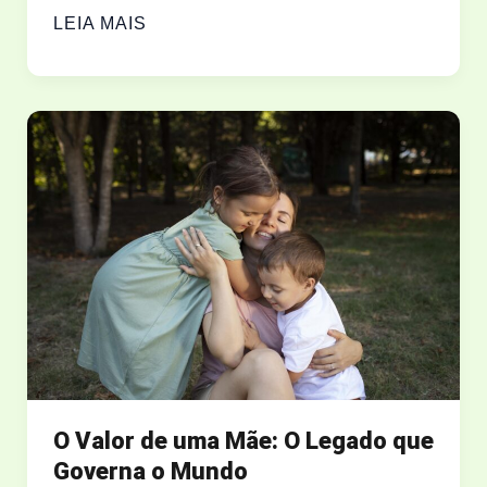
REES
LEIA MAIS
HOWELLS:
O
HOMEM
QUE
OROU
CONTRA
HITLER
—
E
FOI
OUVIDO
O Valor de uma Mãe: O Legado que
Governa o Mundo