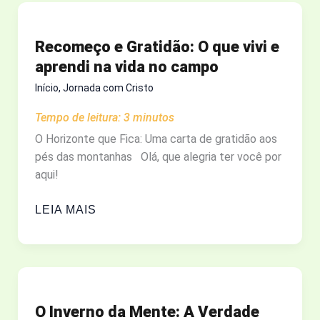
MEIO
DO
Recomeço e Gratidão: O que vivi e
CAOS
aprendi na vida no campo
DA
MUDANÇA?
Início
,
Jornada com Cristo
Tempo de leitura:
3
minutos
O Horizonte que Fica: Uma carta de gratidão aos
pés das montanhas Olá, que alegria ter você por
aqui!
RECOMEÇO
LEIA MAIS
E
GRATIDÃO:
O
QUE
VIVI
O Inverno da Mente: A Verdade
E