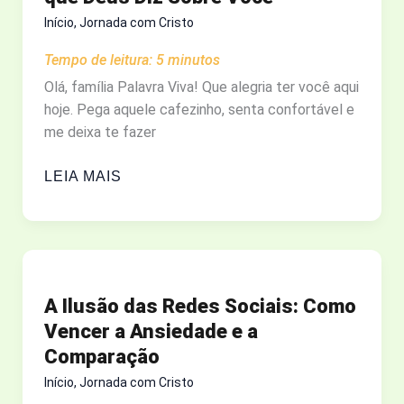
ALGUÉM
Início
,
Jornada com Cristo
COM
Tempo de leitura:
5
minutos
ALZHEIMER
E
Olá, família Palavra Viva! Que alegria ter você aqui
OUTRAS
hoje. Pega aquele cafezinho, senta confortável e
DEMÊNCIAS
me deixa te fazer
QUEM
LEIA MAIS
SOU
EU
EM
CRISTO?
O
A Ilusão das Redes Sociais: Como
QUE
Vencer a Ansiedade e a
ACONTECE
Comparação
QUANDO
VOCÊ
Início
,
Jornada com Cristo
CRÊ