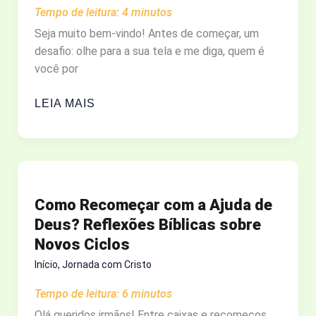
Tempo de leitura:
4
minutos
NO
QUE
Seja muito bem-vindo! Antes de começar, um
DEUS
desafio: olhe para a sua tela e me diga, quem é
DIZ
você por
SOBRE
A
VOCÊ
LEIA MAIS
ILUSÃO
DAS
REDES
SOCIAIS:
COMO
Como Recomeçar com a Ajuda de
VENCER
Deus? Reflexões Bíblicas sobre
A
Novos Ciclos
ANSIEDADE
E
Início
,
Jornada com Cristo
A
Tempo de leitura:
6
minutos
COMPARAÇÃO
Olá queridos irmãos! Entre caixas e recomeços,