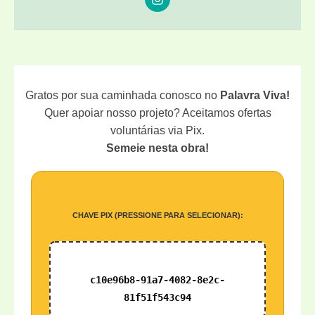
Gratos por sua caminhada conosco no
Palavra Viva!
Quer apoiar nosso projeto? Aceitamos ofertas
voluntárias via Pix.
Semeie nesta obra!
CHAVE PIX (PRESSIONE PARA SELECIONAR):
c10e96b8-91a7-4082-8e2c-
81f51f543c94