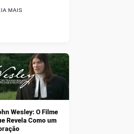
ESSÃO
IA MAIS
IPOCA
M
ASA:
ILME
RISTÃO
TUDO
SSÍVEL’
ISPONÍVEL
RÁTIS
ARA
OCÊ!
ohn Wesley: O Filme
ue Revela Como um
oração