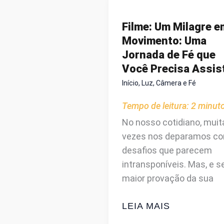
GRÁTIS:
ASSISTA
Filme: Um Milagre e
“QUE
Movimento: Uma
HAJA
Jornada de Fé que
LUZ”
Você Precisa Assist
(LET
Início
,
Luz, Câmera e Fé
THERE
BE
Tempo de leitura:
2
minut
LIGHT)
No nosso cotidiano, muit
DUBLADO
vezes nos deparamos c
NO
desafios que parecem
PALAVRA
intransponíveis. Mas, e s
VIVA
maior provação da sua
FILME:
LEIA MAIS
UM