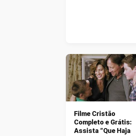
ACREDITA?”
–
ASSISTA
AO
FILME
COMPLETO
GRATUITAMENTE
AQUI!
Filme Cristão
Completo e Grátis:
Assista “Que Haja