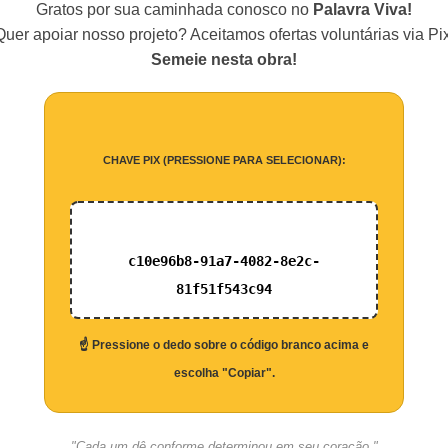
Gratos por sua caminhada conosco no
Palavra Viva!
Quer apoiar nosso projeto? Aceitamos ofertas voluntárias via Pix
Semeie nesta obra!
CHAVE PIX (PRESSIONE PARA SELECIONAR):
c10e96b8-91a7-4082-8e2c-
81f51f543c94
☝️ Pressione o dedo sobre o código branco acima e
escolha "Copiar".
"Cada um dê conforme determinou em seu coração."