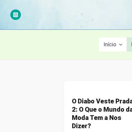
Ir
para
o
conteúdo
Início
O Diabo Veste Prad
2: O Que o Mundo d
Moda Tem a Nos
Dizer?