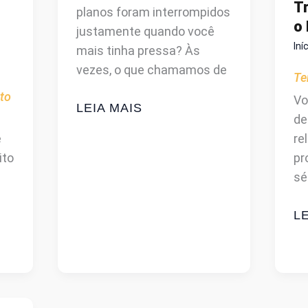
T
planos foram interrompidos
o
justamente quando você
Iní
mais tinha pressa? Às
vezes, o que chamamos de
Te
to
Vo
PARADA
LEIA MAIS
de
INESPERADA:
e
re
O
ito
pr
FILME
sé
QUE
VAI
J
LE
MUDAR
W
SUA
O
VISÃO
F
SOBRE
Q
O