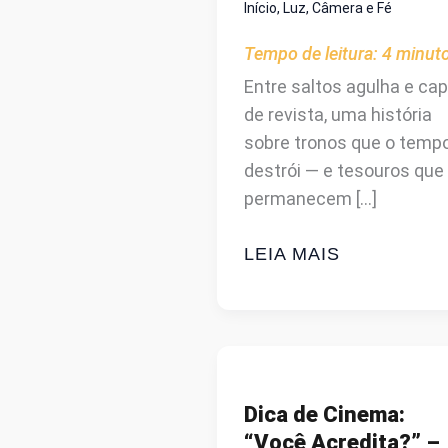
Início
,
Luz, Câmera e Fé
Tempo de leitura:
4
minut
Entre saltos agulha e ca
de revista, uma história
sobre tronos que o temp
destrói — e tesouros que
permanecem […]
O
LEIA MAIS
DIABO
VESTE
PRADA
2:
O
Dica de Cinema:
QUE
“Você Acredita?” –