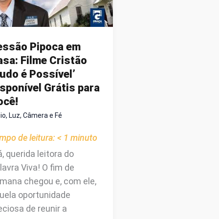
ILAGRE
A
IDA
essão Pipoca em
sa: Filme Cristão
udo é Possível’
sponível Grátis para
ocê!
cio
,
Luz, Câmera e Fé
mpo de leitura:
< 1
minuto
á, querida leitora do
lavra Viva! O fim de
mana chegou e, com ele,
uela oportunidade
eciosa de reunir a