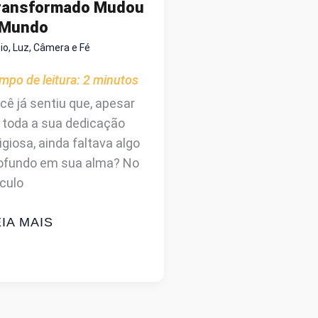
ransformado Mudou
 Mundo
cio
,
Luz, Câmera e Fé
mpo de leitura:
2
minutos
cê já sentiu que, apesar
 toda a sua dedicação
ligiosa, ainda faltava algo
ofundo em sua alma? No
culo
OHN
IA MAIS
ESLEY:
ILME
UE