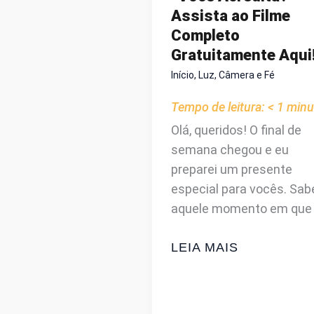
O
Assista ao Filme
MUNDO
Completo
DA
Gratuitamente Aqui
MODA
Início
,
Luz, Câmera e Fé
TEM
A
Tempo de leitura:
< 1
minu
NOS
Olá, queridos! O final de
DIZER?
semana chegou e eu
preparei um presente
especial para vocês. Sab
aquele momento em que
DICA
LEIA MAIS
DE
CINEMA:
“VOCÊ