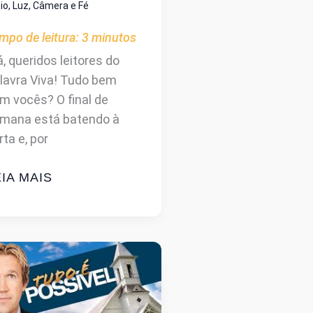
cio
,
Luz, Câmera e Fé
mpo de leitura:
3
minutos
á, queridos leitores do
lavra Viva! Tudo bem
m vocês? O final de
mana está batendo à
rta e, por
ILME
IA MAIS
RISTÃO
OMPLETO
RÁTIS:
IAS