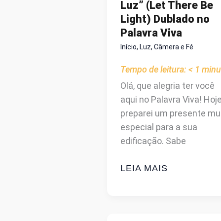
Luz” (Let There Be
Light) Dublado no
Palavra Viva
Início
,
Luz, Câmera e Fé
Tempo de leitura:
< 1
minu
Olá, que alegria ter você
aqui no Palavra Viva! Hoj
preparei um presente mu
especial para a sua
edificação. Sabe
FILME
LEIA MAIS
CRISTÃO
COMPLETO
E