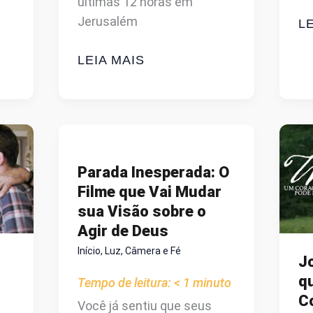
últimas 12 horas em
Jerusalém
S
LE
P
A
LEIA MAIS
E
PAIXÃO
C
DE
F
CRISTO:
C
O
‘
FILME
É
Parada Inesperada: O
QUE
PO
Filme que Vai Mudar
VAI
D
sua Visão sobre o
ESTREMECER
G
Agir de Deus
SUA
P
Início
,
Luz, Câmera e Fé
FÉ
V
J
q
Tempo de leitura:
< 1
minuto
C
Você já sentiu que seus