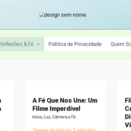
Reflexões & Fé
Política de Privacidade
Quem S
a
A Fé Que Nos Une: Um
Fi
a
Filme Imperdível
Co
Di
Início
,
Luz, Câmera e Fé
V
Tempo de leitura:
2
minutos