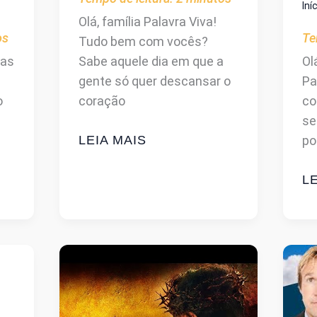
Iní
Olá, família Palavra Viva!
os
Te
Tudo bem com vocês?
pas
Sabe aquele dia em que a
Ol
gente só quer descansar o
Pa
o
coração
co
se
A
LEIA MAIS
po
FÉ
QUE
F
LE
NOS
C
UNE:
C
UM
E
FILME
G
IMPERDÍVEL
40
D