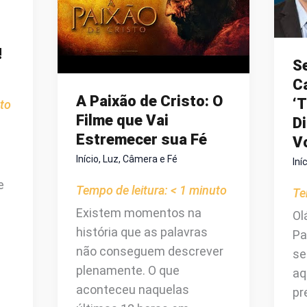
O
M
D
!
V
S
Ca
A Paixão de Cristo: O
‘T
to
Filme que Vai
Di
Estremecer sua Fé
V
Início
,
Luz, Câmera e Fé
Iní
e
Tempo de leitura:
< 1
minuto
Te
Existem momentos na
Ol
história que as palavras
Pa
não conseguem descrever
se
plenamente. O que
aq
aconteceu naquelas
pr