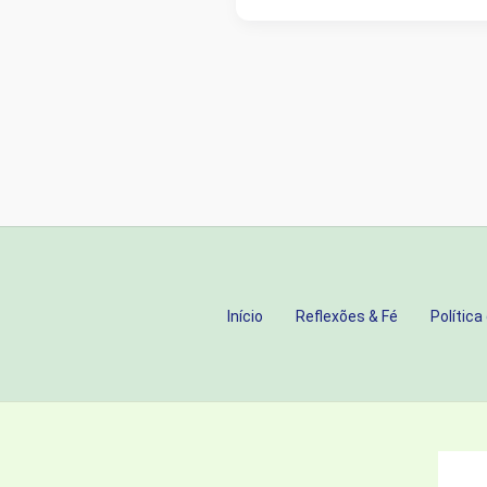
MILAGRE
EM
MOVIMENTO:
UMA
JORNADA
DE
FÉ
QUE
VOCÊ
PRECISA
Início
Reflexões & Fé
Política
ASSISTIR