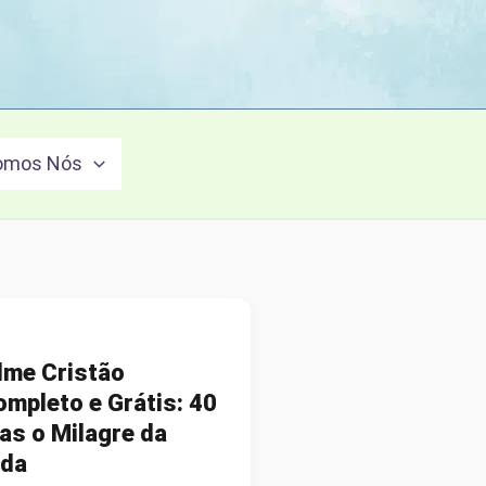
omos Nós
lme Cristão
mpleto e Grátis: 40
as o Milagre da
ida