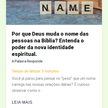
Por que Deus muda o nome das
pessoas na Bíblia? Entenda o
poder da nova identidade
espiritual.
A Palavra Responde
Tempo de leitura:
3
minutos
Você já parou para pensar no “peso” que um nome
carrega nas nossas relações diárias? É curioso
observar como o
POR
LEIA MAIS