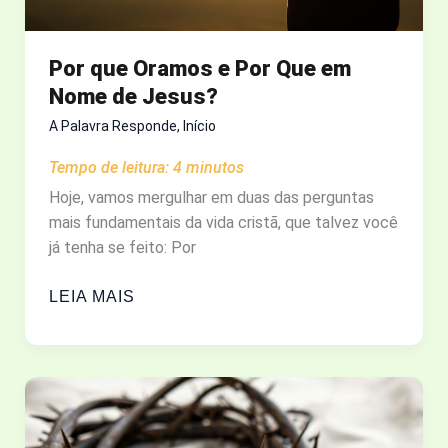
Por que Oramos e Por Que em
Nome de Jesus?
A Palavra Responde
,
Início
Tempo de leitura:
4
minutos
Hoje, vamos mergulhar em duas das perguntas
mais fundamentais da vida cristã, que talvez você
já tenha se feito: Por
POR
LEIA MAIS
QUE
ORAMOS
E
POR
QUE
EM