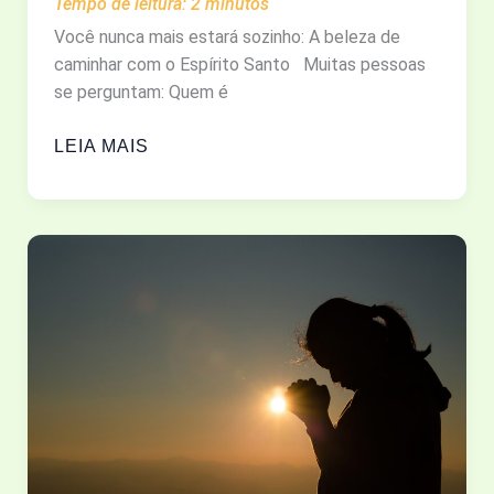
Tempo de leitura:
2
minutos
Você nunca mais estará sozinho: A beleza de
caminhar com o Espírito Santo Muitas pessoas
se perguntam: Quem é
QUEM
LEIA MAIS
É
O
ESPÍRITO
SANTO?
ENTENDA
O
PAPEL
DO
CONSOLADOR
EM
SUA
VIDA