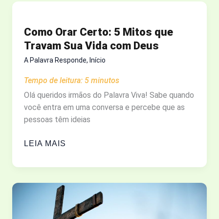
“FILHO
DO
Como Orar Certo: 5 Mitos que
HOMEM”:
Travam Sua Vida com Deus
VOCÊ
SABE
A Palavra Responde
,
Início
O
Tempo de leitura:
5
minutos
PORQUÊ?
Olá queridos irmãos do Palavra Viva! Sabe quando
você entra em uma conversa e percebe que as
pessoas têm ideias
COMO
LEIA MAIS
ORAR
CERTO:
5
MITOS
QUE
TRAVAM