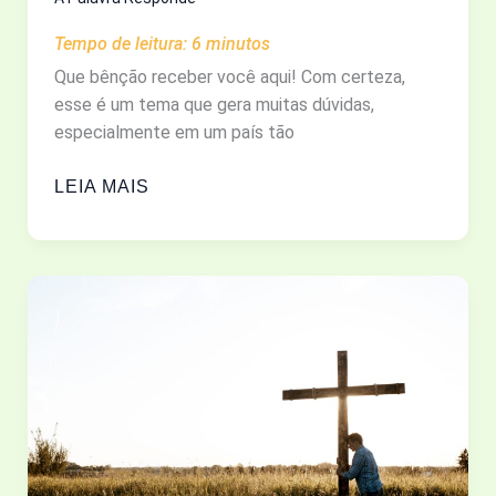
Tempo de leitura:
6
minutos
Que bênção receber você aqui! Com certeza,
esse é um tema que gera muitas dúvidas,
especialmente em um país tão
SANTOS
LEIA MAIS
E
IMAGENS:
DEVOÇÃO
OU
IDOLATRIA?
O
QUE
A
BÍBLIA
REALMENTE
DIZ?