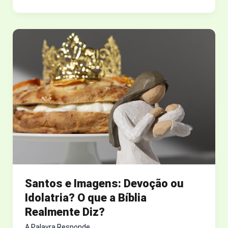
QUE
DEUS
MUDA
O
NOME
DAS
PESSOAS
NA
BÍBLIA?
ENTENDA
O
PODER
DA
NOVA
IDENTIDADE
Santos e Imagens: Devoção ou
ESPIRITUAL.
Idolatria? O que a Bíblia
Realmente Diz?
A Palavra Responde