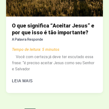
O que significa “Aceitar Jesus” e
por que isso é tão importante?
A Palavra Responde
Tempo de leitura:
5
minutos
Você com certeza já deve ter escutado essa
frase: “é preciso aceitar Jesus como seu Senhor
e Salvador
O
LEIA MAIS
QUE
SIGNIFICA
“ACEITAR
JESUS”