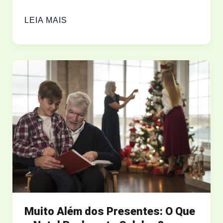
O
LEIA MAIS
QUE
REALMENTE
SIGNIFICA
“SER
REDIMIDO
PELO
SANGUE
DO
CORDEIRO”?
Muito Além dos Presentes: O Que