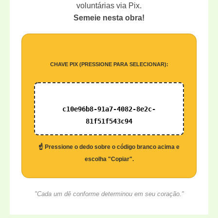
voluntárias via Pix.
Semeie nesta obra!
CHAVE PIX (PRESSIONE PARA SELECIONAR):
c10e96b8-91a7-4082-8e2c-
81f51f543c94
☝️ Pressione o dedo sobre o código branco acima e
escolha "Copiar".
"Cada um dê conforme determinou em seu coração."