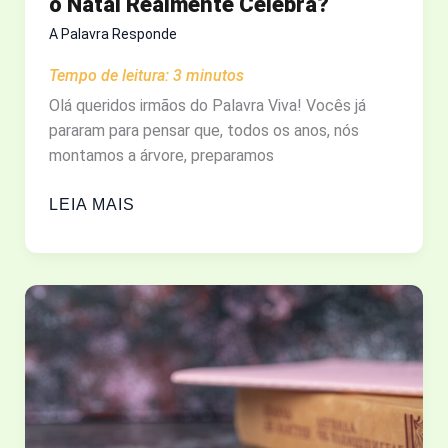
o Natal Realmente Celebra?
A Palavra Responde
Tempo de leitura:
3
minutos
Olá queridos irmãos do Palavra Viva! Vocês já
pararam para pensar que, todos os anos, nós
montamos a árvore, preparamos
MUITO
LEIA MAIS
ALÉM
DOS
PRESENTES:
O
QUE
O
NATAL
REALMENTE
CELEBRA?