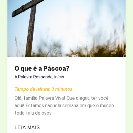
SUA
VIDA
COM
DEUS
O que é a Páscoa?
A Palavra Responde
,
Início
Tempo de leitura:
3
minutos
Olá, família Palavra Viva! Que alegria ter você
aqui! Estamos naquela semana em que o mundo
todo fala de ovos
O
LEIA MAIS