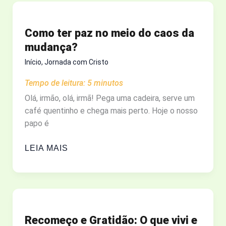
E
MILAGRES
Como ter paz no meio do caos da
DE
mudança?
JESUS
Início
,
Jornada com Cristo
Tempo de leitura:
5
minutos
Olá, irmão, olá, irmã! Pega uma cadeira, serve um
café quentinho e chega mais perto. Hoje o nosso
papo é
COMO
LEIA MAIS
TER
PAZ
NO
MEIO
DO
Recomeço e Gratidão: O que vivi e
CAOS