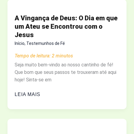
SOCIAIS:
COMO
A Vingança de Deus: O Dia em que
VENCER
um Ateu se Encontrou com o
A
Jesus
ANSIEDADE
E
Início
,
Testemunhos de Fé
A
Tempo de leitura:
2
minutos
COMPARAÇÃO
Seja muito bem-vindo ao nosso cantinho de fé!
Que bom que seus passos te trouxeram até aqui
hoje! Sinta-se em
A
LEIA MAIS
VINGANÇA
DE
DEUS:
O
DIA