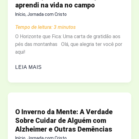
aprendi na vida no campo
DA
MUDANÇA?
Início
,
Jornada com Cristo
Tempo de leitura:
3
minutos
O Horizonte que Fica: Uma carta de gratidão aos
pés das montanhas Olá, que alegria ter você por
aqui!
RECOMEÇO
LEIA MAIS
E
GRATIDÃO:
O
QUE
VIVI
O Inverno da Mente: A Verdade
E
Sobre Cuidar de Alguém com
APRENDI
Alzheimer e Outras Demências
NA
VIDA
Início
,
Jornada com Cristo