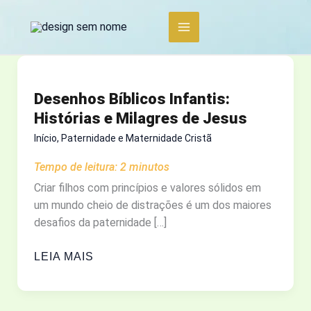
Ir
para
o
conteúdo
Desenhos Bíblicos Infantis:
Histórias e Milagres de Jesus
Início
,
Paternidade e Maternidade Cristã
Tempo de leitura:
2
minutos
Criar filhos com princípios e valores sólidos em
um mundo cheio de distrações é um dos maiores
desafios da paternidade […]
DESENHOS
LEIA MAIS
BÍBLICOS
INFANTIS:
HISTÓRIAS