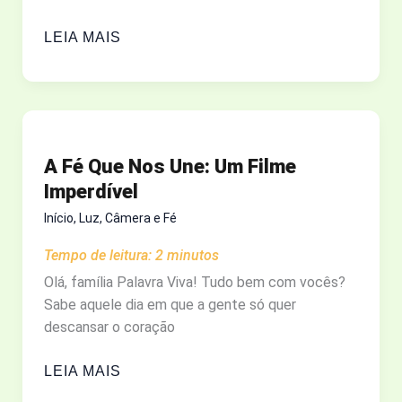
QUEM
LEIA MAIS
SOU
EU
EM
CRISTO?
O
A Fé Que Nos Une: Um Filme
QUE
Imperdível
ACONTECE
QUANDO
Início
,
Luz, Câmera e Fé
VOCÊ
Tempo de leitura:
2
minutos
CRÊ
Olá, família Palavra Viva! Tudo bem com vocês?
NO
Sabe aquele dia em que a gente só quer
QUE
descansar o coração
DEUS
DIZ
A
LEIA MAIS
SOBRE
FÉ
VOCÊ