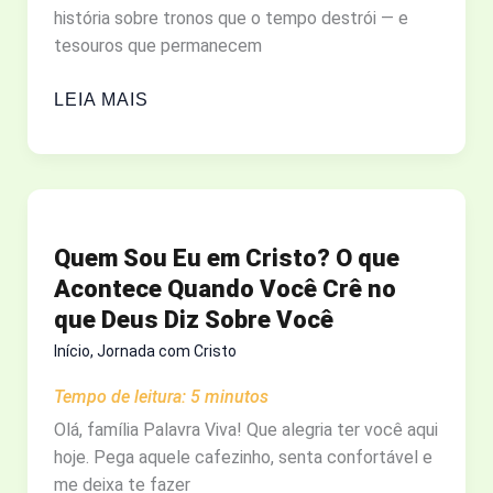
história sobre tronos que o tempo destrói — e
E
tesouros que permanecem
OUTRAS
DEMÊNCIAS
O
LEIA MAIS
DIABO
VESTE
PRADA
2:
O
Quem Sou Eu em Cristo? O que
QUE
Acontece Quando Você Crê no
O
que Deus Diz Sobre Você
MUNDO
DA
Início
,
Jornada com Cristo
MODA
Tempo de leitura:
5
minutos
TEM
A
Olá, família Palavra Viva! Que alegria ter você aqui
NOS
hoje. Pega aquele cafezinho, senta confortável e
DIZER?
me deixa te fazer