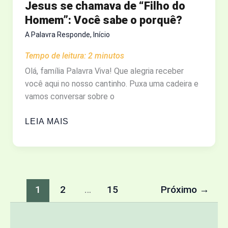
Jesus se chamava de “Filho do
EM
Homem”: Você sabe o porquê?
QUE
UM
A Palavra Responde
,
Início
ATEU
Tempo de leitura:
2
minutos
SE
Olá, família Palavra Viva! Que alegria receber
ENCONTROU
você aqui no nosso cantinho. Puxa uma cadeira e
COM
vamos conversar sobre o
O
JESUS
JESUS
LEIA MAIS
SE
CHAMAVA
DE
“FILHO
DO
1
2
…
15
Próximo
→
HOMEM”:
VOCÊ
SABE