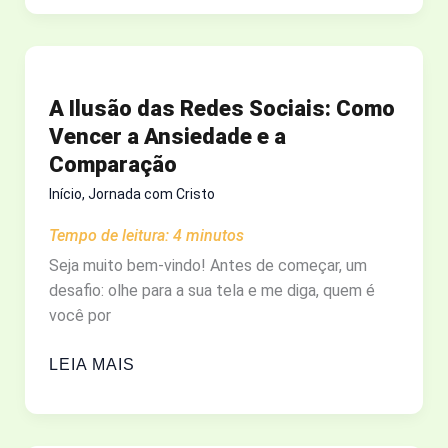
QUE
NOS
UNE:
UM
A Ilusão das Redes Sociais: Como
FILME
Vencer a Ansiedade e a
IMPERDÍVEL
Comparação
Início
,
Jornada com Cristo
Tempo de leitura:
4
minutos
Seja muito bem-vindo! Antes de começar, um
desafio: olhe para a sua tela e me diga, quem é
você por
A
LEIA MAIS
ILUSÃO
DAS
REDES