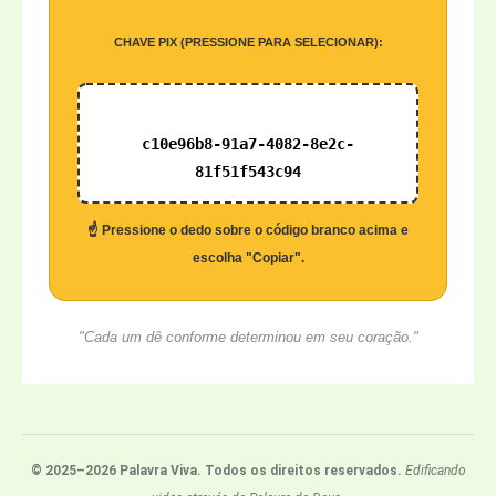
CHAVE PIX (PRESSIONE PARA SELECIONAR):
c10e96b8-91a7-4082-8e2c-
81f51f543c94
☝️ Pressione o dedo sobre o código branco acima e
escolha "Copiar".
"Cada um dê conforme determinou em seu coração."
© 2025–2026 Palavra Viva. Todos os direitos reservados.
Edificando