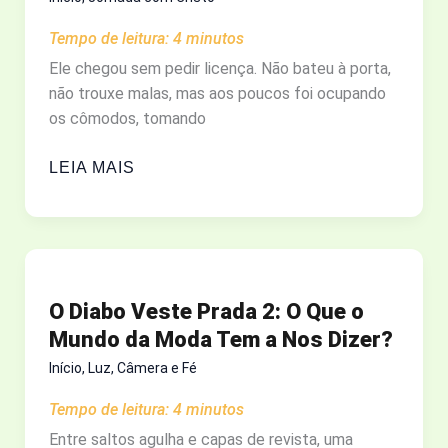
NO
Tempo de leitura:
4
minutos
CAMPO
Ele chegou sem pedir licença. Não bateu à porta,
não trouxe malas, mas aos poucos foi ocupando
os cômodos, tomando
O
LEIA MAIS
INVERNO
DA
MENTE:
A
VERDADE
O Diabo Veste Prada 2: O Que o
SOBRE
Mundo da Moda Tem a Nos Dizer?
CUIDAR
DE
Início
,
Luz, Câmera e Fé
ALGUÉM
Tempo de leitura:
4
minutos
COM
Entre saltos agulha e capas de revista, uma
ALZHEIMER