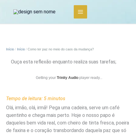
Ir
para
o
conteúdo
Início
Início
Como ter paz no meio do caos da mudança?
Ouça esta reflexão enquanto realiza suas tarefas;
Getting your
Trinity Audio
player ready...
Tempo de leitura:
5
minutos
Olá, irmão, olá, irmã! Pega uma cadeira, serve um café
quentinho e chega mais perto. Hoje o nosso papo é
daqueles bem vida real, com cheiro de tinta fresca, poeira
de faxina e o coração transbordando daquela paz que só