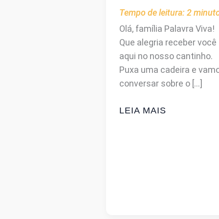
Tempo de leitura:
2
minut
Olá, família Palavra Viva!
Que alegria receber você
aqui no nosso cantinho.
Puxa uma cadeira e vam
conversar sobre o […]
JESUS
LEIA MAIS
SE
CHAMAVA
DE
“FILHO
DO
HOMEM”:
VOCÊ