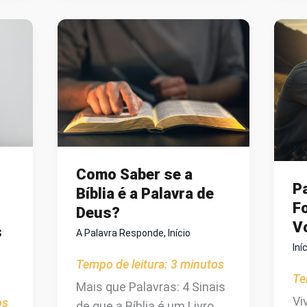
R
NAÇÕES:
DI
POR
QUE
O
MUNDO
PARECE
ESTAR
À
BEIRA
Como Saber se a
DE
Pa
Bíblia é a Palavra de
UM
Fo
Deus?
COLAPSO?
V
s
A Palavra Responde
,
Início
Iní
Tempo de leitura:
3
minutos
Te
Mais que Palavras: 4 Sinais
Vi
os
de que a Bíblia é um Livro