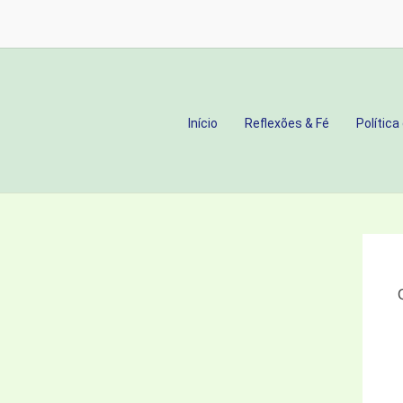
BÍBLIA
E
QUAL
A
SUA
Início
Reflexões & Fé
Política
IMPORTÂNCIA?