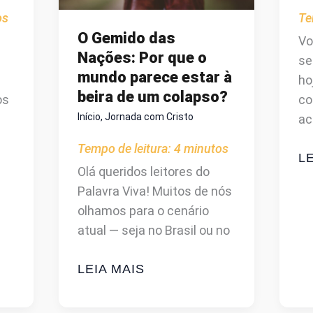
os
Te
O Gemido das
Vo
Nações: Por que o
se
mundo parece estar à
ho
beira de um colapso?
os
co
Início
,
Jornada com Cristo
ac
Tempo de leitura:
4
minutos
NA
LE
Olá queridos leitores do
V
Palavra Viva! Muitos de nós
O
olhamos para o cenário
T
atual — seja no Brasil ou no
O
Q
O
LEIA MAIS
A
GEMIDO
BÍ
DAS