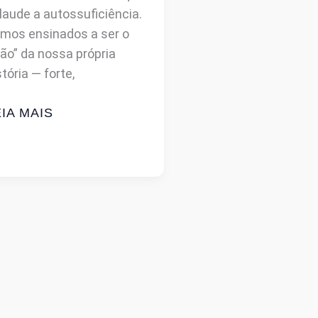
laude a autossuficiência.
mos ensinados a ser o
eão” da nossa própria
stória — forte,
ARE
IA MAIS
E
NGIR
ER
ORTE!
ENHA
JA:
OCÊ
EM
M