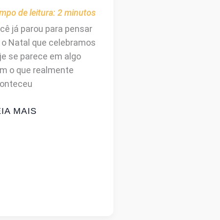
mpo de leitura:
2
minutos
cê já parou para pensar
 o Natal que celebramos
je se parece em algo
m o que realmente
onteceu
TAL:
IA MAIS
ERDADE
U
RADIÇÃO?
UE
BLIA