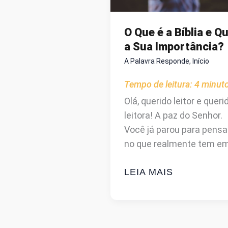
ESTÃO
NA
O Que é a Bíblia e Qu
BÍBLIA
a Sua Importância?
(MAS
A Palavra Responde
,
Início
NÃO
ESTÃO!)
Tempo de leitura:
4
minut
Olá, querido leitor e queri
leitora! A paz do Senhor.
Você já parou para pensa
no que realmente tem e
O
LEIA MAIS
QUE
É
A