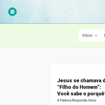
Ir
para
o
conteúdo
Início
Jesus se chamava 
“Filho do Homem”:
Você sabe o porquê
A Palavra Responde
,
Início