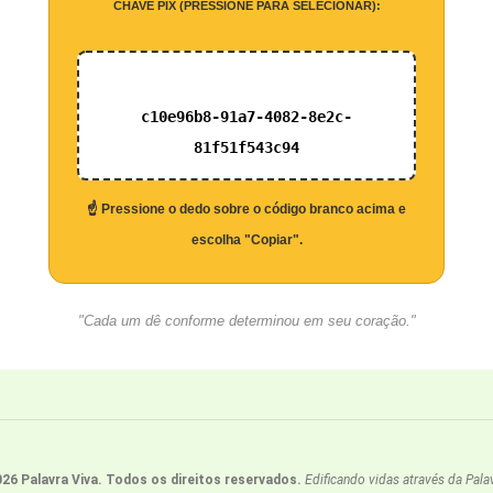
CHAVE PIX (PRESSIONE PARA SELECIONAR):
c10e96b8-91a7-4082-8e2c-
81f51f543c94
☝️ Pressione o dedo sobre o código branco acima e
escolha "Copiar".
"Cada um dê conforme determinou em seu coração."
6 Palavra Viva. Todos os direitos reservados.
Edificando vidas através da Pala