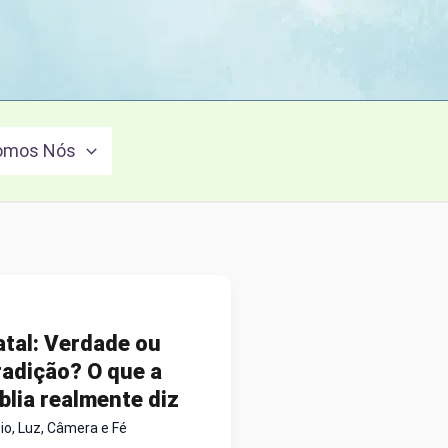
omos Nós
atal: Verdade ou
radição? O que a
blia realmente diz
cio
,
Luz, Câmera e Fé