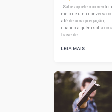
Sabe aquele momento 
meio de uma conversa o
até de uma pregação,
quando alguém solta um
frase de
VERSÍCULO
LEIA MAIS
OU
DITADO
POPULAR?
12
FRASES
QUE
VOCÊ
JURA
QUE