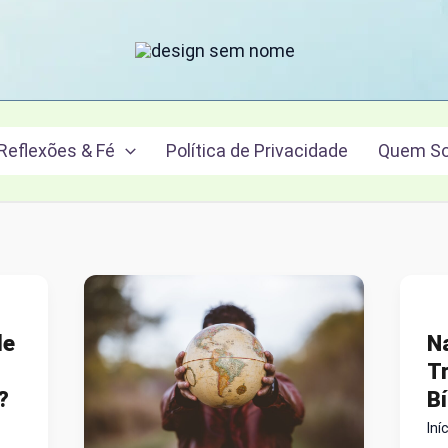
Reflexões & Fé
Política de Privacidade
Quem S
de
N
T
?
Bí
Iní