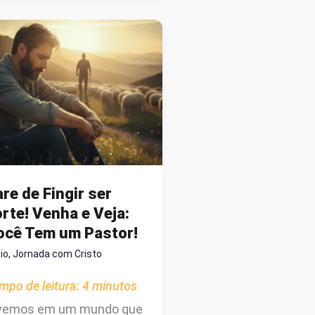
EALMENTE
Z
re de Fingir ser
rte! Venha e Veja:
ocê Tem um Pastor!
cio
,
Jornada com Cristo
mpo de leitura:
4
minutos
vemos em um mundo que