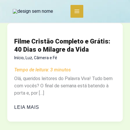
Ir
para
o
conteúdo
Filme Cristão Completo e Grátis:
40 Dias o Milagre da Vida
Início
,
Luz, Câmera e Fé
Tempo de leitura:
3
minutos
Olá, queridos leitores do Palavra Viva! Tudo bem
com vocês? O final de semana está batendo à
porta e, por […]
FILME
LEIA MAIS
CRISTÃO
COMPLETO
E