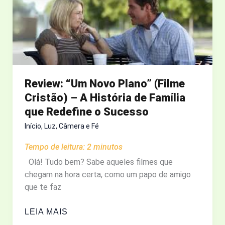
VISÃO
SOBRE
O
AGIR
DE
DEUS
Review: “Um Novo Plano” (Filme
Cristão) – A História de Família
que Redefine o Sucesso
Início
,
Luz, Câmera e Fé
Tempo de leitura:
2
minutos
Olá! Tudo bem? Sabe aqueles filmes que
chegam na hora certa, como um papo de amigo
que te faz
REVIEW:
LEIA MAIS
“UM