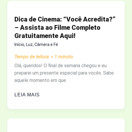
GRÁTIS:
40
Dica de Cinema: “Você Acredita?”
DIAS
– Assista ao Filme Completo
O
Gratuitamente Aqui!
MILAGRE
DA
Início
,
Luz, Câmera e Fé
VIDA
Tempo de leitura:
< 1
minuto
Olá, queridos! O final de semana chegou e eu
preparei um presente especial para vocês. Sabe
aquele momento em que
DICA
LEIA MAIS
DE
CINEMA:
“VOCÊ
ACREDITA?”
–