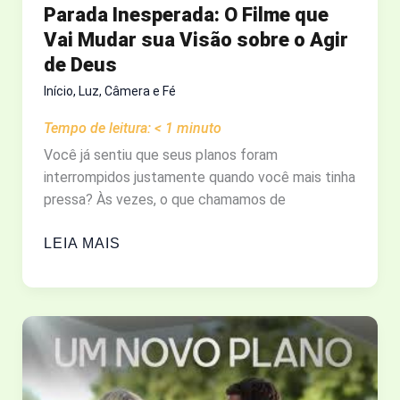
Parada Inesperada: O Filme que
ASSISTA
Vai Mudar sua Visão sobre o Agir
AO
de Deus
FILME
COMPLETO
Início
,
Luz, Câmera e Fé
GRATUITAMENTE
Tempo de leitura:
< 1
minuto
AQUI!
Você já sentiu que seus planos foram
interrompidos justamente quando você mais tinha
pressa? Às vezes, o que chamamos de
PARADA
LEIA MAIS
INESPERADA:
O
FILME
QUE
VAI
MUDAR
SUA