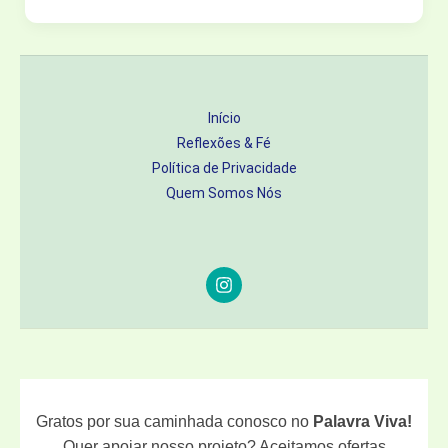
NOVO
PLANO”
(FILME
CRISTÃO)
Início
–
Reflexões & Fé
A
Política de Privacidade
HISTÓRIA
Quem Somos Nós
DE
FAMÍLIA
QUE
REDEFINE
O
SUCESSO
Gratos por sua caminhada conosco no
Palavra Viva!
Quer apoiar nosso projeto? Aceitamos ofertas