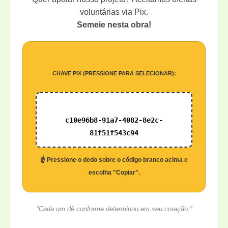
voluntárias via Pix.
Semeie nesta obra!
CHAVE PIX (PRESSIONE PARA SELECIONAR):
c10e96b8-91a7-4082-8e2c-
81f51f543c94
☝️ Pressione o dedo sobre o código branco acima e
escolha "Copiar".
"Cada um dê conforme determinou em seu coração."