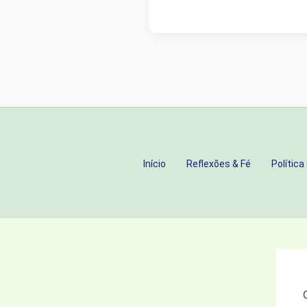
EMOÇÕES
À
LUZ
DA
BÍBLIA
Início
Reflexões & Fé
Política