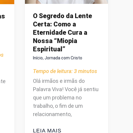
O Segredo da Lente
as
Certa: Como a
Eternidade Cura a
Nossa “Miopia
Espiritual”
os
Início
,
Jornada com Cristo
Tempo de leitura:
3
minutos
Olá irmãos e irmãs do
nte
Palavra Viva! Você já sentiu
que um problema no
trabalho, o fim de um
relacionamento,
O
LEIA MAIS