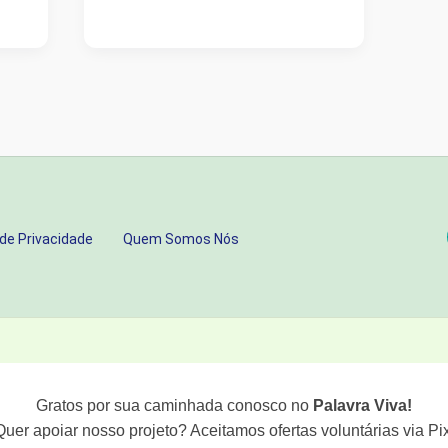
SEGREDO
DA
LENTE
CERTA:
COMO
A
ETERNIDADE
CURA
 de Privacidade
Quem Somos Nós
A
NOSSA
“MIOPIA
ESPIRITUAL”
Gratos por sua caminhada conosco no
Palavra Viva!
Quer apoiar nosso projeto? Aceitamos ofertas voluntárias via Pix