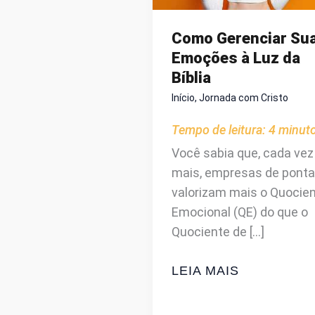
Como Gerenciar Su
Emoções à Luz da
Bíblia
Início
,
Jornada com Cristo
Tempo de leitura:
4
minut
Você sabia que, cada vez
mais, empresas de ponta
valorizam mais o Quocie
Emocional (QE) do que o
Quociente de […]
COMO
LEIA MAIS
GERENCIAR
SUAS