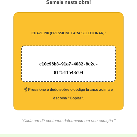
Semeie nesta obra!
CHAVE PIX (PRESSIONE PARA SELECIONAR):
c10e96b8-91a7-4082-8e2c-
81f51f543c94
☝️ Pressione o dedo sobre o código branco acima e
escolha "Copiar".
"Cada um dê conforme determinou em seu coração."