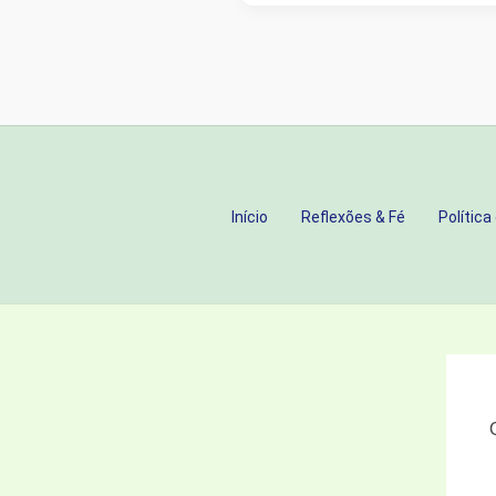
E
FINADOS:
DO
MEDO
À
ESPERANÇA
NA
Início
Reflexões & Fé
Política
CRUZ