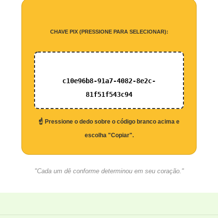
CHAVE PIX (PRESSIONE PARA SELECIONAR):
c10e96b8-91a7-4082-8e2c-
81f51f543c94
☝️ Pressione o dedo sobre o código branco acima e
escolha "Copiar".
"Cada um dê conforme determinou em seu coração."