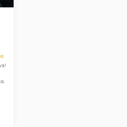
os
va!
a.