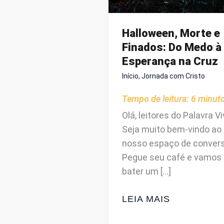
Halloween, Morte e
Finados: Do Medo à
Esperança na Cruz
Início
,
Jornada com Cristo
Tempo de leitura:
6
minut
Olá, leitores do Palavra Vi
Seja muito bem-vindo ao
nosso espaço de convers
Pegue seu café e vamos
bater um […]
HALLOWEEN,
LEIA MAIS
MORTE