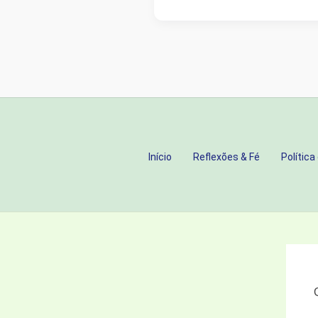
RAÍZES
AO
JARDIM:
O
VALOR
ETERNO
DO
TRABALHO
Início
Reflexões & Fé
Política
INVISÍVEL