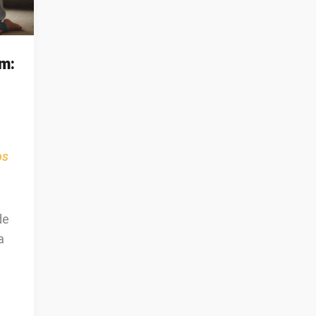
m:
os
de
a