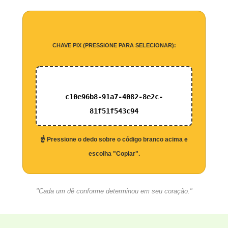
CHAVE PIX (PRESSIONE PARA SELECIONAR):
c10e96b8-91a7-4082-8e2c-
81f51f543c94
☝️ Pressione o dedo sobre o código branco acima e
escolha "Copiar".
"Cada um dê conforme determinou em seu coração."