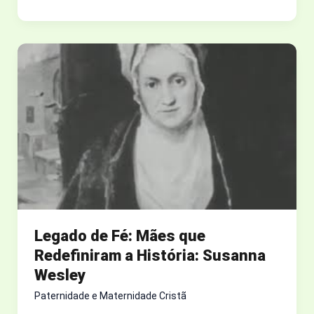
MOSAICO
DA
GRAÇA:
COMO
DEUS
UNE
OS
CACOS
DA
NOSSA
HISTÓRIA
Legado de Fé: Mães que
Redefiniram a História: Susanna
Wesley
Paternidade e Maternidade Cristã