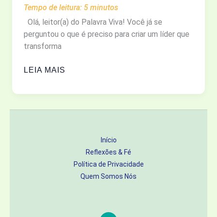
Tempo de leitura:
5
minutos
Olá, leitor(a) do Palavra Viva! Você já se
perguntou o que é preciso para criar um líder que
transforma
LEGADO
LEIA MAIS
DE
FÉ:
MÃES
QUE
REDEFINIRAM
Início
A
Reflexões & Fé
HISTÓRIA:
Política de Privacidade
SUSANNA
Quem Somos Nós
WESLEY