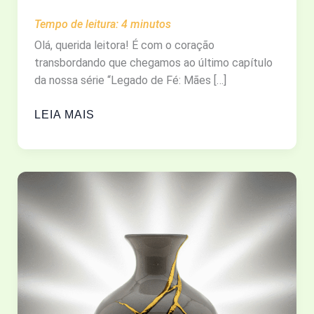
Tempo de leitura:
4
minutos
Olá, querida leitora! É com o coração
transbordando que chegamos ao último capítulo
da nossa série “Legado de Fé: Mães […]
MARIA:
LEIA MAIS
A
MULHER
QUE
EDUCOU
O
MILAGRE
E
REDEFINIU
A
HISTÓRIA