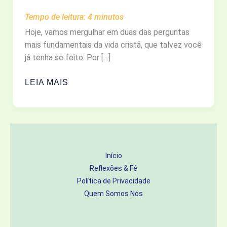
Tempo de leitura:
4
minutos
Hoje, vamos mergulhar em duas das perguntas
mais fundamentais da vida cristã, que talvez você
já tenha se feito: Por […]
POR
LEIA MAIS
QUE
ORAMOS
E
POR
QUE
Início
EM
Reflexões & Fé
NOME
Política de Privacidade
DE
Quem Somos Nós
JESUS?