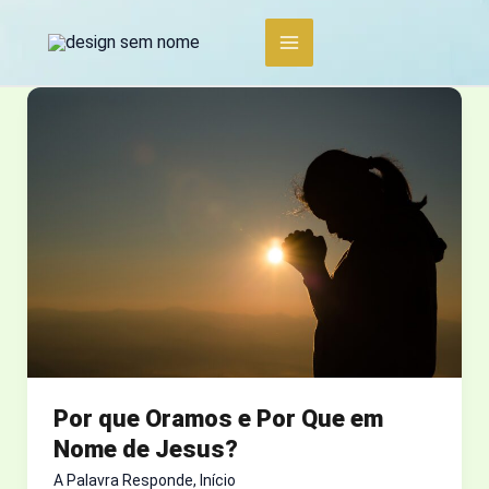
Ir
para
o
conteúdo
Por que Oramos e Por Que em
Nome de Jesus?
A Palavra Responde
,
Início