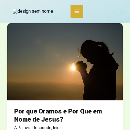
Ir
para
o
conteúdo
Por que Oramos e Por Que em
Nome de Jesus?
A Palavra Responde
,
Início