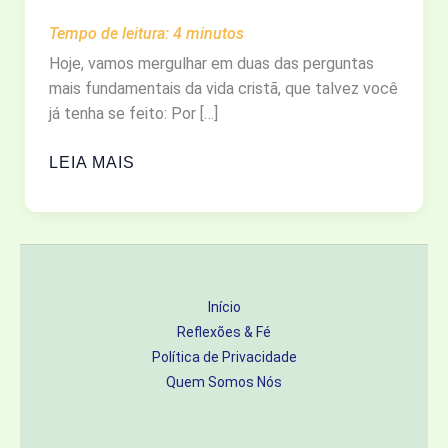
Tempo de leitura:
4
minutos
Hoje, vamos mergulhar em duas das perguntas
mais fundamentais da vida cristã, que talvez você
já tenha se feito: Por […]
POR
LEIA MAIS
QUE
ORAMOS
E
POR
QUE
Início
EM
Reflexões & Fé
NOME
Política de Privacidade
DE
Quem Somos Nós
JESUS?