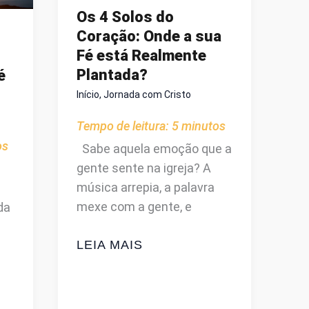
Os 4 Solos do
Coração: Onde a sua
Fé está Realmente
Plantada?
é
Início
,
Jornada com Cristo
Tempo de leitura:
5
minutos
os
Sabe aquela emoção que a
gente sente na igreja? A
música arrepia, a palavra
mexe com a gente, e
da
OS
LEIA MAIS
4
SOLOS
DO