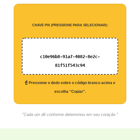
CHAVE PIX (PRESSIONE PARA SELECIONAR):
c10e96b8-91a7-4082-8e2c-
81f51f543c94
☝️ Pressione o dedo sobre o código branco acima e
escolha "Copiar".
"Cada um dê conforme determinou em seu coração."