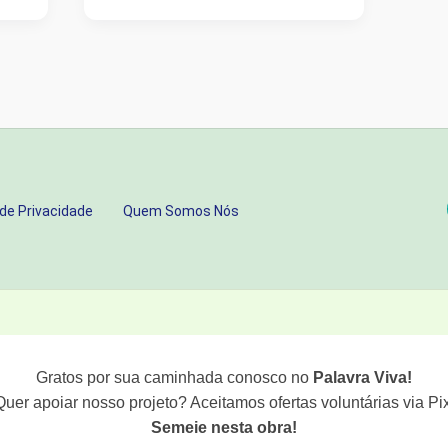
CORAÇÃO:
ONDE
A
SUA
FÉ
ESTÁ
REALMENTE
 de Privacidade
Quem Somos Nós
PLANTADA?
Gratos por sua caminhada conosco no
Palavra Viva!
Quer apoiar nosso projeto? Aceitamos ofertas voluntárias via Pix
Semeie nesta obra!