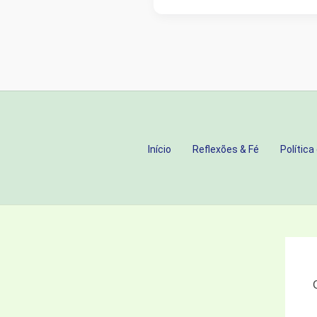
SILENCIOSO:
ESTAMOS
VIVENDO
O
FIM
DOS
HERÓIS
Início
Reflexões & Fé
Política
DA
FÉ
E
NÃO
PERCEBEMOS?