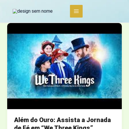
Ir
para
o
conteúdo
Além do Ouro: Assista a Jornada
de Fé em “We Three Kings”