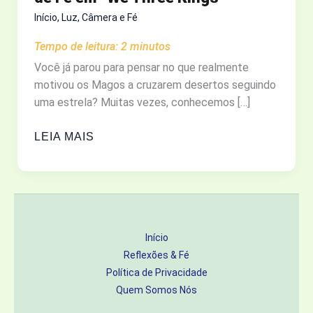
Início
,
Luz, Câmera e Fé
Tempo de leitura:
2
minutos
Você já parou para pensar no que realmente
motivou os Magos a cruzarem desertos seguindo
uma estrela? Muitas vezes, conhecemos […]
ALÉM
LEIA MAIS
DO
OURO:
ASSISTA
A
JORNADA
Início
DE
Reflexões & Fé
FÉ
Política de Privacidade
EM
Quem Somos Nós
“WE
THREE