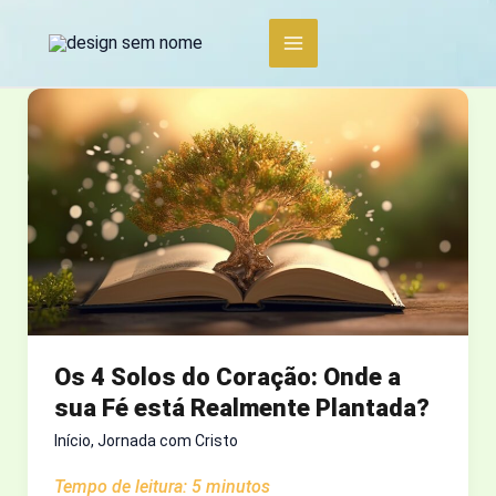
Ir
para
o
conteúdo
Os 4 Solos do Coração: Onde a
sua Fé está Realmente Plantada?
Início
,
Jornada com Cristo
Tempo de leitura:
5
minutos