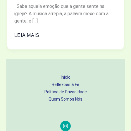
Sabe aquela emoção que a gente sente na
igreja? A música arrepia, a palavra mexe com a
gente, e […]
OS
LEIA MAIS
4
SOLOS
DO
CORAÇÃO:
ONDE
Início
A
Reflexões & Fé
SUA
Política de Privacidade
FÉ
Quem Somos Nós
ESTÁ
REALMENTE
PLANTADA?