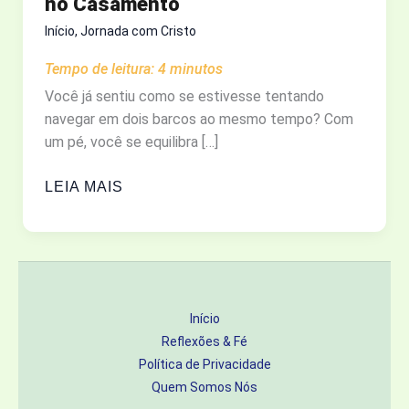
no Casamento
Início
,
Jornada com Cristo
Tempo de leitura:
4
minutos
Você já sentiu como se estivesse tentando
navegar em dois barcos ao mesmo tempo? Com
um pé, você se equilibra […]
UM
LEIA MAIS
SÓ
BARCO,
UM
SÓ
DESTINO:
Início
NAVEGANDO
Reflexões & Fé
O
Política de Privacidade
PROPÓSITO
Quem Somos Nós
DA