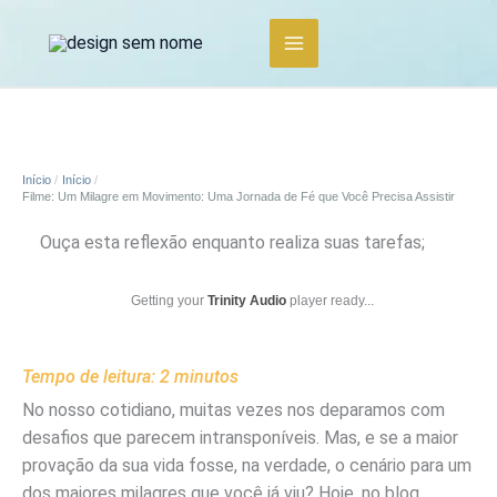
Ir
para
o
conteúdo
Início
Início
Filme: Um Milagre em Movimento: Uma Jornada de Fé que Você Precisa Assistir
Ouça esta reflexão enquanto realiza suas tarefas;
Getting your
Trinity Audio
player ready...
Tempo de leitura:
2
minutos
No nosso cotidiano, muitas vezes nos deparamos com
desafios que parecem intransponíveis. Mas, e se a maior
provação da sua vida fosse, na verdade, o cenário para um
dos maiores milagres que você já viu? Hoje, no blog