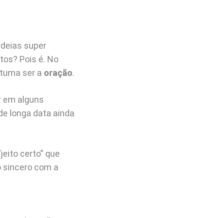
deias super
tos? Pois é. No
stuma ser a
oração
.
r em alguns
de longa data ainda
jeito certo” que
o sincero com a