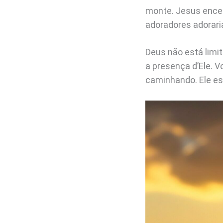
monte. Jesus encer
adoradores adorar
Deus não está limi
a presença d’Ele. V
caminhando. Ele es