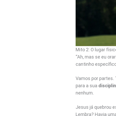
Mito 2: O lugar fís
“Ah, mas se eu orar
cantinho específic
Vamos por partes. 
para a sua
discipl
nenhum.
Jesus já quebrou e
Lembra? Havia uma 