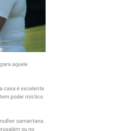
 para aquele
a casa é excelente
o tem poder místico
 mulher samaritana.
erusalém ou no