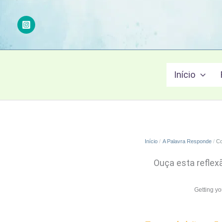
Ir
para
o
conteúdo
Início
Início
A Palavra Responde
Co
Ouça esta reflex
Getting y