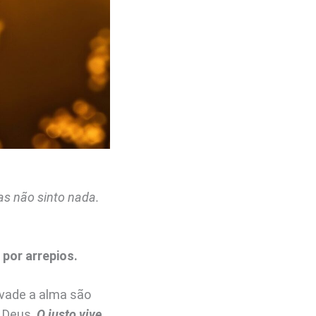
mas não sinto nada.
 por arrepios.
nvade a alma são
e Deus.
O justo vive