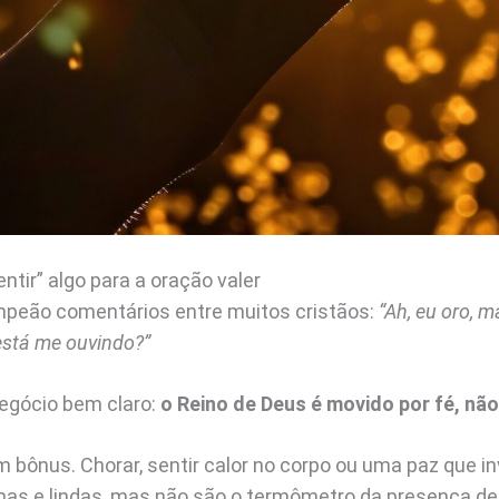
entir” algo para a oração valer
mpeão comentários entre muitos cristãos:
“Ah, eu oro, 
está me ouvindo?”
egócio bem claro:
o Reino de Deus é movido por fé, não
bônus. Chorar, sentir calor no corpo ou uma paz que i
imas e lindas, mas não são o termômetro da presença d