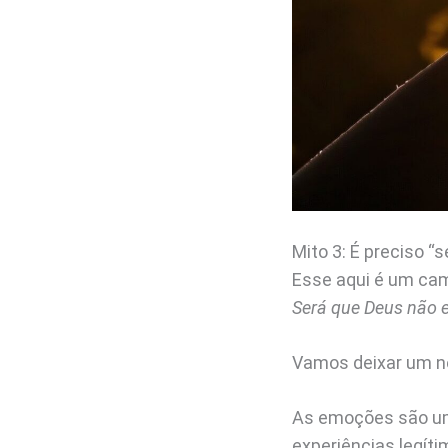
Mito 3: É preciso “s
Esse aqui é um ca
Será que Deus não 
Vamos deixar um n
As emoções são um 
experiências legít