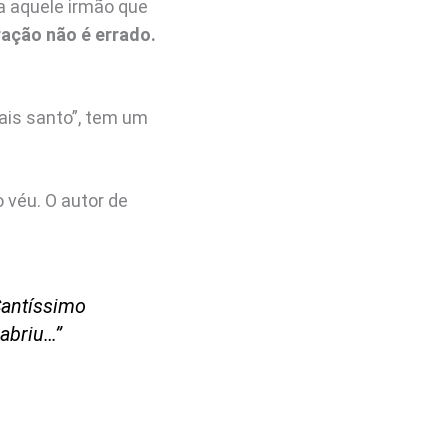
a aquele irmão que
ração não é errado.
ais santo”, tem um
 véu. O autor de
Santíssimo
abriu…”