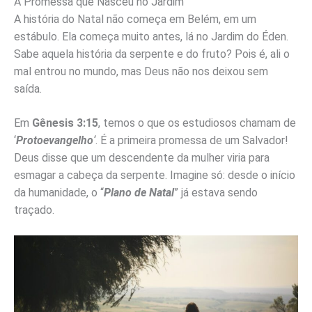
A Promessa que Nasceu no Jardim
A história do Natal não começa em Belém, em um
estábulo. Ela começa muito antes, lá no Jardim do Éden.
Sabe aquela história da serpente e do fruto? Pois é, ali o
mal entrou no mundo, mas Deus não nos deixou sem
saída.
Em
Gênesis 3:15
, temos o que os estudiosos chamam de
‘
Protoevangelho
‘
. É a primeira promessa de um Salvador!
Deus disse que um descendente da mulher viria para
esmagar a cabeça da serpente. Imagine só: desde o início
da humanidade, o “
Plano de Natal
” já estava sendo
traçado.