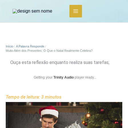
Ir
para
o
conteúdo
Início
A Palavra Responde
Muito Além dos Presentes: O Que o Natal Realmente Celebra?
Ouça esta reflexão enquanto realiza suas tarefas;
Getting your
Trinity Audio
player ready...
Tempo de leitura:
3
minutos