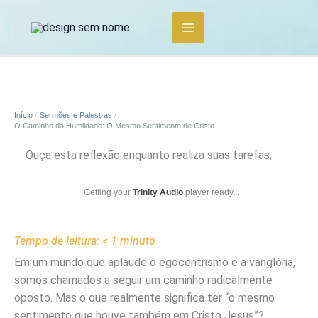
Ir
para
o
conteúdo
Início
Sermões e Palestras
O Caminho da Humildade: O Mesmo Sentimento de Cristo
Ouça esta reflexão enquanto realiza suas tarefas;
Getting your
Trinity Audio
player ready...
Tempo de leitura:
< 1
minuto
Em um mundo que aplaude o egocentrismo e a vanglória,
somos chamados a seguir um caminho radicalmente
oposto. Mas o que realmente significa ter “o mesmo
sentimento que houve também em Cristo Jesus”?