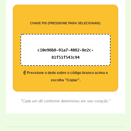
CHAVE PIX (PRESSIONE PARA SELECIONAR):
c10e96b8-91a7-4082-8e2c-
81f51f543c94
☝️ Pressione o dedo sobre o código branco acima e
escolha "Copiar".
"Cada um dê conforme determinou em seu coração."