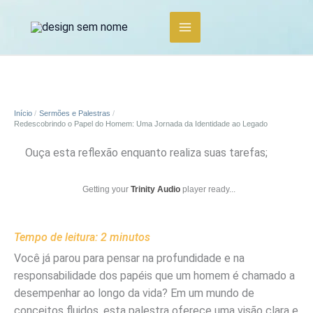
Ir
para
o
conteúdo
Início
Sermões e Palestras
Redescobrindo o Papel do Homem: Uma Jornada da Identidade ao Legado
Ouça esta reflexão enquanto realiza suas tarefas;
Getting your
Trinity Audio
player ready...
Tempo de leitura:
2
minutos
Você já parou para pensar na profundidade e na
responsabilidade dos papéis que um homem é chamado a
desempenhar ao longo da vida? Em um mundo de
conceitos fluidos, esta palestra oferece uma visão clara e