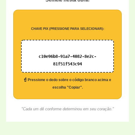
CHAVE PIX (PRESSIONE PARA SELECIONAR):
c10e96b8-91a7-4082-8e2c-
81f51f543c94
☝️ Pressione o dedo sobre o código branco acima e
escolha "Copiar".
"Cada um dê conforme determinou em seu coração."