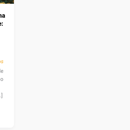
ma
:
os
de
ão
…]