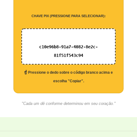
CHAVE PIX (PRESSIONE PARA SELECIONAR):
c10e96b8-91a7-4082-8e2c-
81f51f543c94
☝️ Pressione o dedo sobre o código branco acima e
escolha "Copiar".
"Cada um dê conforme determinou em seu coração."