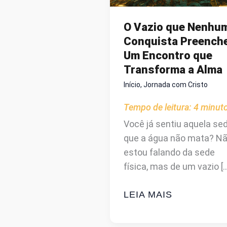
O Vazio que Nenhu
Conquista Preenche
Um Encontro que
Transforma a Alma
Início
,
Jornada com Cristo
Tempo de leitura:
4
minut
Você já sentiu aquela se
que a água não mata? N
estou falando da sede
física, mas de um vazio [
O
LEIA MAIS
VAZIO
QUE