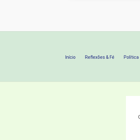
NENHUMA
CONQUISTA
PREENCHE:
UM
ENCONTRO
QUE
Início
Reflexões & Fé
Política
TRANSFORMA
A
ALMA