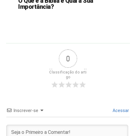
O Que é a Bíblia e Qual a Sua
Importância?
0
Classificação do arti
go
Inscrever-se
Acessar