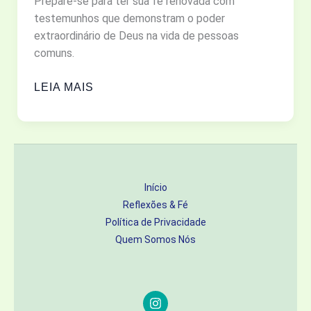
Prepare-se para ter sua fé renovada com
testemunhos que demonstram o poder
extraordinário de Deus na vida de pessoas
comuns.
FÉ
LEIA MAIS
INABALÁVEL:
TESTEMUNHOS
DE
MULHERES
QUE
Início
VIVERAM
Reflexões & Fé
O
Política de Privacidade
IMPOSSÍVEL
Quem Somos Nós