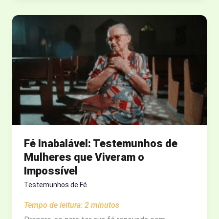
DEUS:
O
DIA
EM
QUE
UM
ATEU
SE
ENCONTROU
COM
O
Fé Inabalável: Testemunhos de
JESUS
Mulheres que Viveram o
Impossível
Testemunhos de Fé
Tempo de leitura:
2
minutos