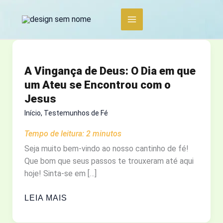
Ir
para
o
conteúdo
A Vingança de Deus: O Dia em que
um Ateu se Encontrou com o
Jesus
Início
,
Testemunhos de Fé
Tempo de leitura:
2
minutos
Seja muito bem-vindo ao nosso cantinho de fé!
Que bom que seus passos te trouxeram até aqui
hoje! Sinta-se em […]
A
LEIA MAIS
VINGANÇA
DE