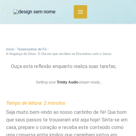
Ir
para
o
conteúdo
Início
Testemunhos de Fé
A Vingança de Deus: O Dia em que um Ateu se Encontrou com o Jesus
Ouça esta reflexão enquanto realiza suas tarefas;
Getting your
Trinity Audio
player ready...
Tempo de leitura:
2
minutos
Seja muito bem-vindo ao nosso cantinho de fé! Que bom
que seus passos te trouxeram até aqui hoje! Sinta-se em
casa, prepare o coração e receba este conteúdo como
uma conversa entre irmãos que caminham juntos em