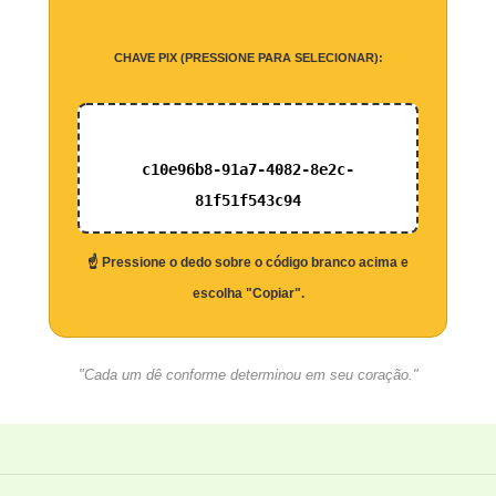
CHAVE PIX (PRESSIONE PARA SELECIONAR):
c10e96b8-91a7-4082-8e2c-
81f51f543c94
☝️ Pressione o dedo sobre o código branco acima e
escolha "Copiar".
"Cada um dê conforme determinou em seu coração."