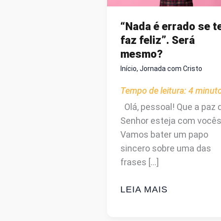
“Nada é errado se t
faz feliz”. Será
mesmo?
Início
,
Jornada com Cristo
Tempo de leitura:
4
minut
Olá, pessoal! Que a paz 
Senhor esteja com vocês
Vamos bater um papo
sincero sobre uma das
frases […]
“NADA
LEIA MAIS
É
ERRADO