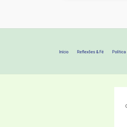
SE
TE
FAZ
FELIZ”.
SERÁ
MESMO?
Início
Reflexões & Fé
Política