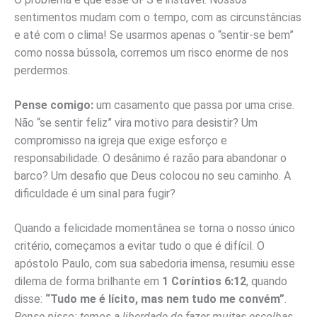
sentimentos mudam com o tempo, com as circunstâncias
e até com o clima! Se usarmos apenas o “sentir-se bem”
como nossa bússola, corremos um risco enorme de nos
perdermos.
Pense comigo:
um casamento que passa por uma crise.
Não “se sentir feliz” vira motivo para desistir? Um
compromisso na igreja que exige esforço e
responsabilidade. O desânimo é razão para abandonar o
barco? Um desafio que Deus colocou no seu caminho. A
dificuldade é um sinal para fugir?
Quando a felicidade momentânea se torna o nosso único
critério, começamos a evitar tudo o que é difícil. O
apóstolo Paulo, com sua sabedoria imensa, resumiu esse
dilema de forma brilhante em
1 Coríntios 6:12
, quando
disse:
“Tudo me é lícito, mas nem tudo me convém”
.
Pense nisso: temos a liberdade de fazer muitas escolhas