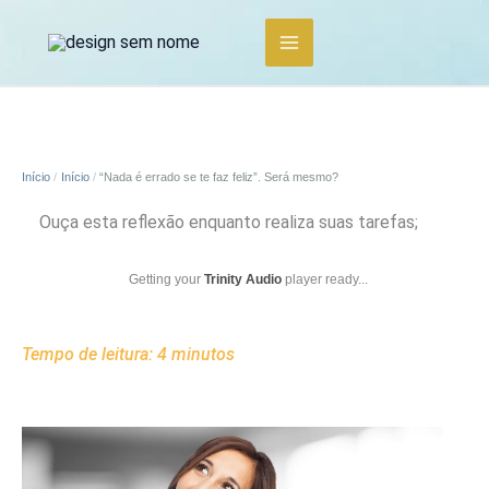
Ir
para
o
conteúdo
Início
Início
“Nada é errado se te faz feliz”. Será mesmo?
Ouça esta reflexão enquanto realiza suas tarefas;
Getting your
Trinity Audio
player ready...
Tempo de leitura:
4
minutos