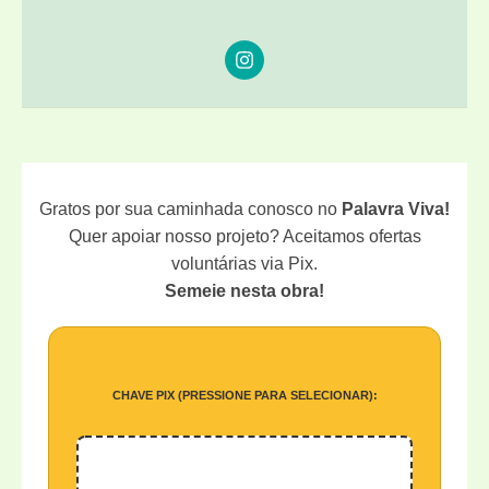
TROCAR
A
FRUSTRAÇÃO
PELA
PAZ
DE
CRISTO.
Gratos por sua caminhada conosco no
Palavra Viva!
Quer apoiar nosso projeto? Aceitamos ofertas
voluntárias via Pix.
Semeie nesta obra!
CHAVE PIX (PRESSIONE PARA SELECIONAR):