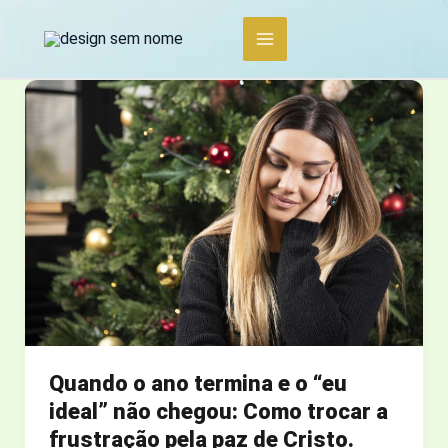
Ir
para
o
conteúdo
Quando o ano termina e o “eu
ideal” não chegou: Como trocar a
frustração pela paz de Cristo.