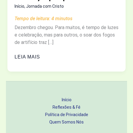
Início
,
Jornada com Cristo
Tempo de leitura:
4
minutos
Dezembro chegou. Para muitos, é tempo de luzes
e celebração, mas para outros, o soar dos fogos
de artifício traz […]
QUANDO
LEIA MAIS
O
ANO
TERMINA
E
O
Início
“EU
Reflexões & Fé
IDEAL”
Política de Privacidade
NÃO
Quem Somos Nós
CHEGOU:
COMO