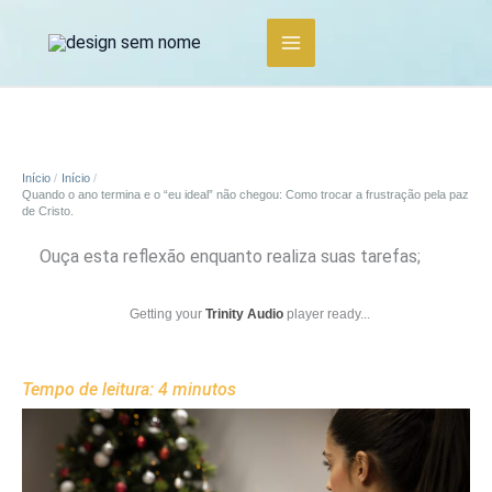
Ir
para
o
conteúdo
Início
Início
Quando o ano termina e o “eu ideal” não chegou: Como trocar a frustração pela paz
de Cristo.
Ouça esta reflexão enquanto realiza suas tarefas;
Getting your
Trinity Audio
player ready...
Tempo de leitura:
4
minutos