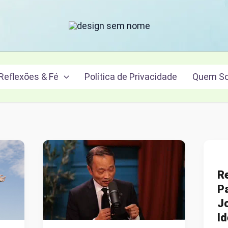
Reflexões & Fé
Política de Privacidade
Quem S
R
P
J
I