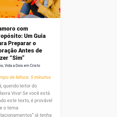
amoro com
ropósito: Um Guia
ra Preparar o
oração Antes de
zer “Sim”
cio
,
Vida a Dois em Cristo
mpo de leitura:
5
minutos
á, querido leitor do
lavra Viva! Se você está
ndo este texto, é provável
e o tema
elacionamentos” já tenha