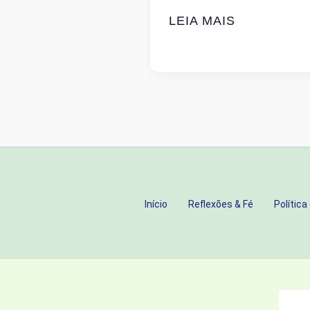
UM
LEIA MAIS
SÓ
BARCO,
UM
SÓ
DESTINO:
NAVEGANDO
O
PROPÓSITO
DA
Início
Reflexões & Fé
Política
MULHER
NO
CASAMENTO