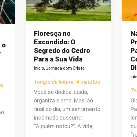
ESTEJA
COM
FOME.
Floresça no
N
Escondido: O
P
 o
Segredo do Cedro
Pa
r
Para a Sua Vida
C
Di
Início
,
Jornada com Cristo
Iní
Tempo de leitura:
4
minutos
os
Te
Você se dedica, cuida,
organiza e ama. Mas, ao
Ol
final do dia, um sentimento
Pa
ao
incômodo sussurra:
le
“Alguém notou?”. A vida,
qu
“r