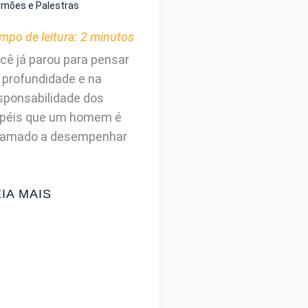
rmões e Palestras
mpo de leitura:
2
minutos
cê já parou para pensar
 profundidade e na
sponsabilidade dos
péis que um homem é
amado a desempenhar
EDESCOBRINDO
IA MAIS
APEL
O
OMEM:
MA