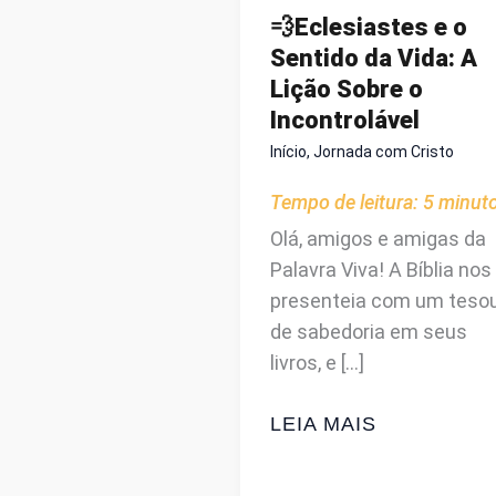
💨Eclesiastes e o
Sentido da Vida: A
Lição Sobre o
Incontrolável
Início
,
Jornada com Cristo
Tempo de leitura:
5
minut
Olá, amigos e amigas da
Palavra Viva! A Bíblia nos
presenteia com um teso
de sabedoria em seus
livros, e […]
💨
LEIA MAIS
ECLESIASTES
E