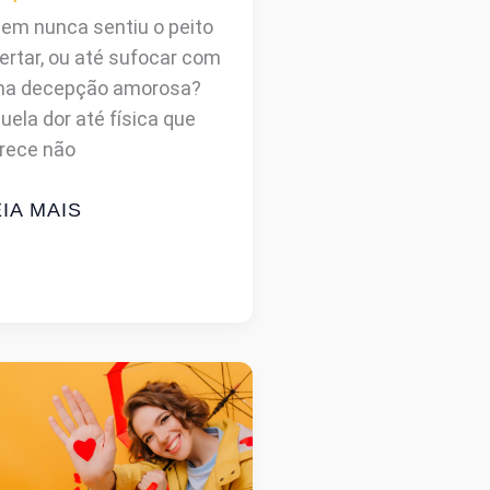
em nunca sentiu o peito
ertar, ou até sufocar com
a decepção amorosa?
uela dor até física que
rece não
ORAÇÃO
IA MAIS
ARTIDO?
NCONTRE
URA
O
ENHOR
O
EMPO