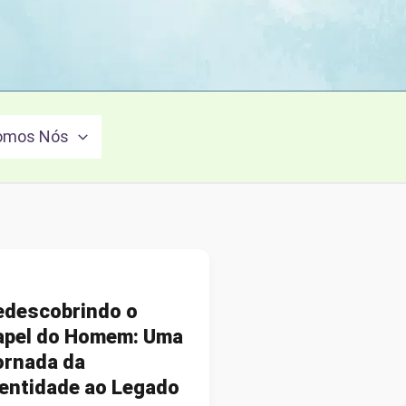
omos Nós
edescobrindo o
apel do Homem: Uma
ornada da
dentidade ao Legado