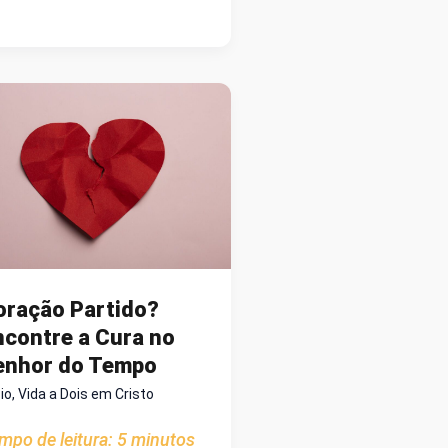
ORNADA
A
DENTIDADE
O
EGADO
oração Partido?
ncontre a Cura no
enhor do Tempo
cio
,
Vida a Dois em Cristo
mpo de leitura:
5
minutos