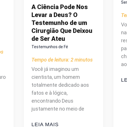
Se
A Ciência Pode Nos
Levar a Deus? O
Te
Testemunho de um
Vo
Cirurgião Que Deixou
na
de Ser Ateu
re
Testemunhos de Fé
pa
os
ch
Tempo de leitura:
2
minutos
ao
Você já imaginou um
uro
cientista, um homem
R
LE
totalmente dedicado aos
O
fatos e à lógica,
P
encontrando Deus
D
justamente no meio de
H
U
A
LEIA MAIS