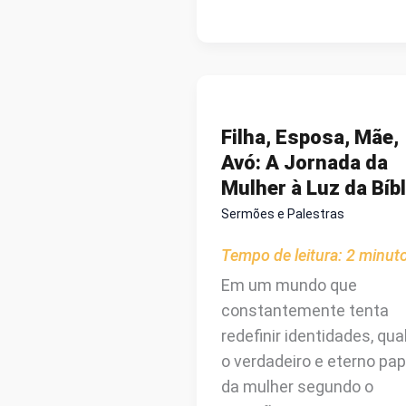
O
SENTIDO
DA
VIDA:
A
Filha, Esposa, Mãe,
LIÇÃO
Avó: A Jornada da
SOBRE
Mulher à Luz da Bíbl
O
Sermões e Palestras
INCONTROLÁVEL
Tempo de leitura:
2
minut
Em um mundo que
constantemente tenta
redefinir identidades, qua
o verdadeiro e eterno pap
da mulher segundo o