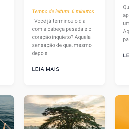
Qu
Tempo de leitura:
6
minutos
ap
Você já terminou o dia
um
com a cabeça pesada e o
Aq
coração inquieto? Aquela
pa
sensação de que, mesmo
depois
C
LE
P
CANSADO
LEIA MAIS
E
DE
A
ROLAR
C
A
N
TELA?
S
TALVEZ
D
SUA
T
ALMA