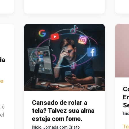
J
CIÊNCIA
D
PODE
I
NOS
A
LEVAR
L
A
DEUS?
O
ia
TESTEMUNHO
DE
UM
os
CIRURGIÃO
C
QUE
E
DEIXOU
Cansado de rolar a
S
l é
DE
tela? Talvez sua alma
Iní
el
SER
esteja com fome.
ATEU
Te
Início
,
Jornada com Cristo