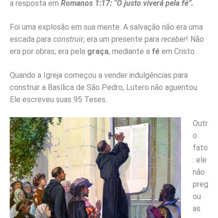
a resposta em
Romanos 1:17: “O justo viverá pela fé”.
Foi uma explosão em sua mente. A salvação não era uma
escada para
construir
; era um presente para
receber
! Não
era por obras; era pela
graça
, mediante a
fé
em Cristo.
Quando a Igreja começou a vender indulgências para
construir a Basílica de São Pedro, Lutero não aguentou.
Ele escreveu suas 95 Teses.
Outr
o
fato
: ele
não
preg
ou
as