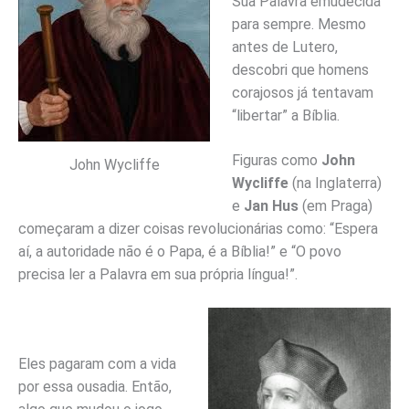
Sua Palavra emudecida
para sempre. Mesmo
antes de Lutero,
descobri que homens
corajosos já tentavam
“libertar” a Bíblia.
Figuras como
John
John Wycliffe
Wycliffe
(na Inglaterra)
e
Jan Hus
(em Praga)
começaram a dizer coisas revolucionárias como: “Espera
aí, a autoridade não é o Papa, é a Bíblia!” e “O povo
precisa ler a Palavra em sua própria língua!”.
Eles pagaram com a vida
por essa ousadia. Então,