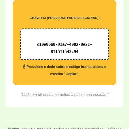
CHAVE PIX (PRESSIONE PARA SELECIONAR):
c10e96b8-91a7-4082-8e2c-
81f51f543c94
☝️ Pressione o dedo sobre o código branco acima e
escolha "Copiar".
"Cada um dê conforme determinou em seu coração."