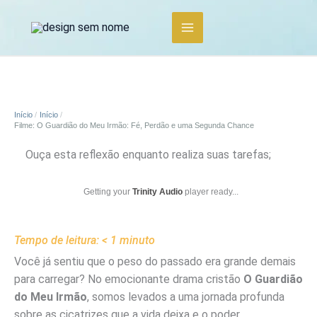
Ir
para
o
conteúdo
Início
Início
Filme: O Guardião do Meu Irmão: Fé, Perdão e uma Segunda Chance
Ouça esta reflexão enquanto realiza suas tarefas;
Getting your
Trinity Audio
player ready...
Tempo de leitura:
< 1
minuto
Você já sentiu que o peso do passado era grande demais
para carregar? No emocionante drama cristão
O Guardião
do Meu Irmão
, somos levados a uma jornada profunda
sobre as cicatrizes que a vida deixa e o poder