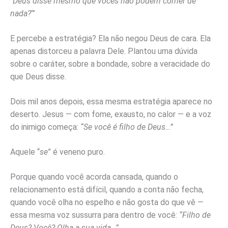
“
Deus disse mesmo que vocês não podem comer de
nada?
‘”
E percebe a estratégia? Ela não negou Deus de cara. Ela
apenas distorceu a palavra Dele. Plantou uma dúvida
sobre o caráter, sobre a bondade, sobre a veracidade do
que Deus disse.
Dois mil anos depois, essa mesma estratégia aparece no
deserto. Jesus — com fome, exausto, no calor — e a voz
do inimigo começa:
“Se você é filho de Deus…”
Aquele “
se
” é veneno puro.
Porque quando você acorda cansada, quando o
relacionamento está difícil, quando a conta não fecha,
quando você olha no espelho e não gosta do que vê —
essa mesma voz sussurra para dentro de você:
“Filho de
Deus? Você? Olha a sua vida…”