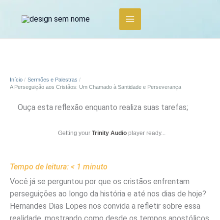
Ir
para
o
conteúdo
Início
Sermões e Palestras
A Perseguição aos Cristãos: Um Chamado à Santidade e Perseverança
Ouça esta reflexão enquanto realiza suas tarefas;
Getting your
Trinity Audio
player ready...
Tempo de leitura:
< 1
minuto
Você já se perguntou por que os cristãos enfrentam
perseguições ao longo da história e até nos dias de hoje?
Hernandes Dias Lopes nos convida a refletir sobre essa
realidade, mostrando como desde os tempos apostólicos