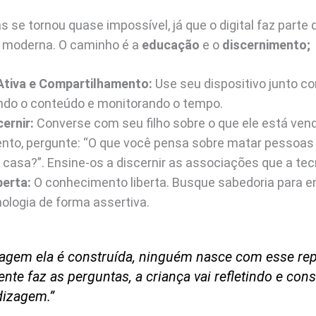
las se tornou quase impossível, já que o digital faz parte
a moderna. O caminho é a
educação
e o
discernimento;
Ativa e Compartilhamento:
Use seu dispositivo junto co
ndo o conteúdo e monitorando o tempo.
cernir:
Converse com seu filho sobre o que ele está vend
ento, pergunte: “O que você pensa sobre matar pessoas 
asa?”. Ensine-os a discernir as associações que a tecn
berta:
O conhecimento liberta. Busque sabedoria para e
nologia de forma assertiva.
agem ela é construída, ninguém nasce com esse rep
nte faz as perguntas, a criança vai refletindo e con
dizagem.”