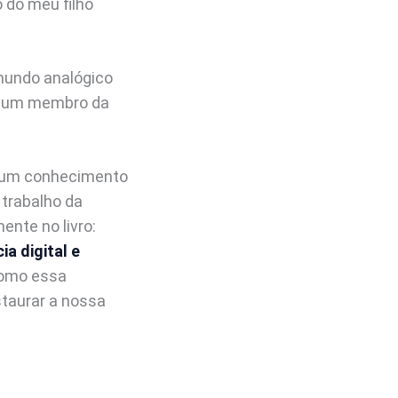
 do meu filho
mundo analógico
rou um membro da
e um conhecimento
 trabalho da
ente no livro:
a digital e
como essa
staurar a nossa