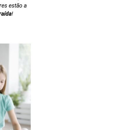
res estão a
raída
!