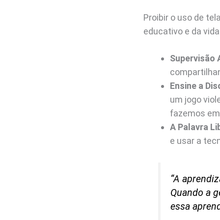
Proibir o uso de te
educativo e da vid
Supervisão 
compartilha
Ensine a Dis
um jogo viol
fazemos em c
A Palavra Li
e usar a tec
“A aprendiz
Quando a ge
essa apren