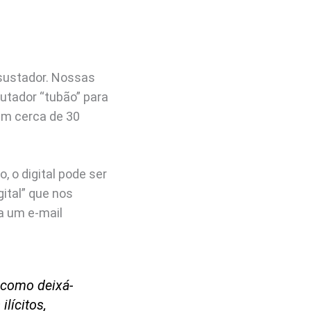
sustador. Nossas
putador “tubão” para
 Em cerca de 30
 o digital pode ser
gital” que nos
a um e-mail
 como deixá-
lícitos,