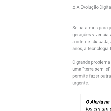
⏳ A Evolução Digita
Se pararmos para p
gerações vivenciara
a internet discada
anos, a tecnologia
O grande problema é
uma “terra sem lei”
permite fazer outr
urgente.
O Alerta na 
los em um q