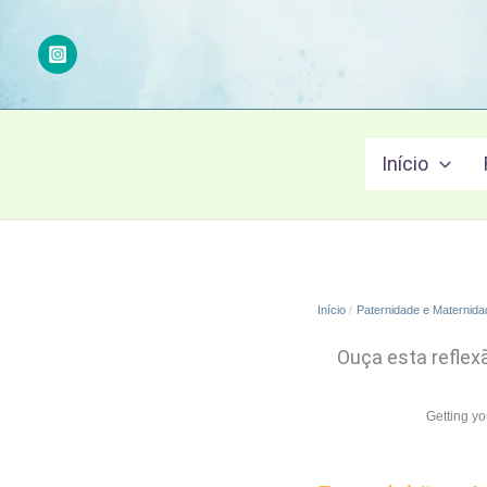
Ir
para
o
conteúdo
Início
Início
Paternidade e Maternida
Ouça esta reflex
Getting y