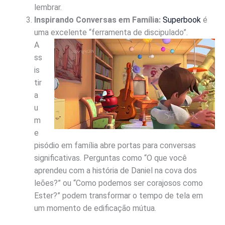
lembrar.
Inspirando Conversas em Família:
Superbook
é
uma excelente “ferramenta de
discipulado”.
A
ss
is
tir
a
u
m
e
pisódio em família abre portas para conversas
significativas. Perguntas como “O que você
aprendeu com a história de Daniel na cova dos
leões?” ou “Como podemos ser corajosos como
Ester?” podem transformar o tempo de tela em
um momento de edificação mútua.