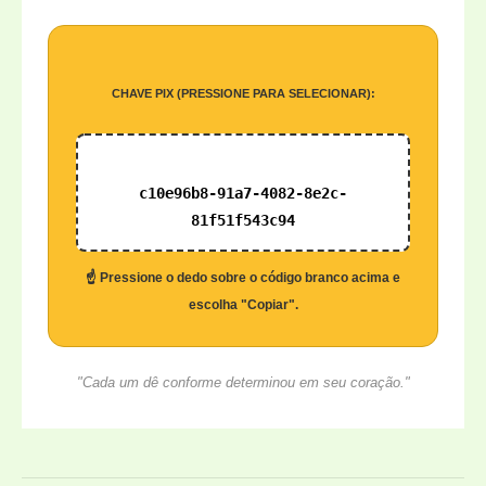
CHAVE PIX (PRESSIONE PARA SELECIONAR):
c10e96b8-91a7-4082-8e2c-
81f51f543c94
☝️ Pressione o dedo sobre o código branco acima e
escolha "Copiar".
"Cada um dê conforme determinou em seu coração."