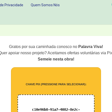
 de Privacidade
Quem Somos Nós
SUA
VIDA
Gratos por sua caminhada conosco no
Palavra Viva!
Quer apoiar nosso projeto? Aceitamos ofertas voluntárias via Pix
Semeie nesta obra!
CHAVE PIX (PRESSIONE PARA SELECIONAR):
c10e96b8-91a7-4082-8e2c-