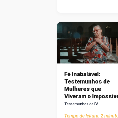
DEUS
MUDA
NOSSOS
PLANOS:
O
DESCANSO
NA
SOBERANIA
DIVINA
Fé Inabalável:
Testemunhos de
Mulheres que
Viveram o Impossív
Testemunhos de Fé
Tempo de leitura:
2
minut