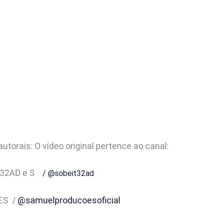
autorais: O vídeo original pertence ao canal:
T32AD e S
/ @sobeit32ad
ES
/
@samuelproducoesoficial