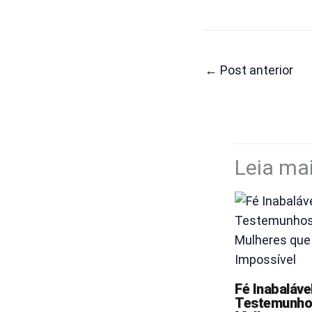
←
Post anterior
Leia ma
Fé Inabalável
Testemunho