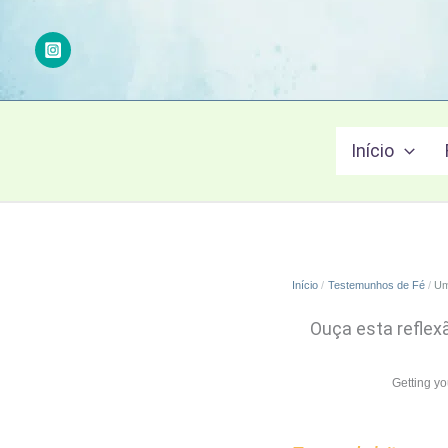
Ir
para
o
conteúdo
Início
Início
Testemunhos de Fé
Um
Ouça esta reflex
Getting y