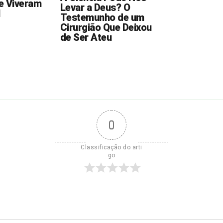
e Viveram
Levar a Deus? O
Testemunho de um
Cirurgião Que Deixou
de Ser Ateu
0
Classificação do arti
go