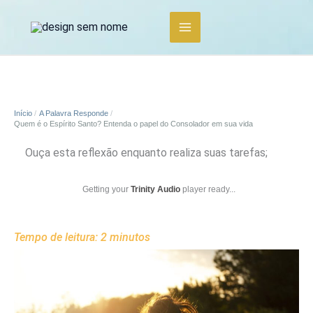
Ir
para
o
conteúdo
Início
A Palavra Responde
Quem é o Espírito Santo? Entenda o papel do Consolador em sua vida
Ouça esta reflexão enquanto realiza suas tarefas;
Getting your
Trinity Audio
player ready...
Tempo de leitura:
2
minutos