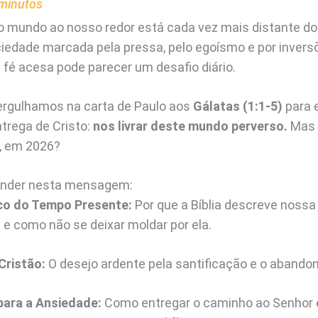
minutos
 o mundo ao nosso redor está cada vez mais distante do
edade marcada pela pressa, pelo egoísmo e por inversõ
fé acesa pode parecer um desafio diário.
ergulhamos na carta de Paulo aos
Gálatas (1:1-5)
para 
ntrega de Cristo:
nos livrar deste mundo perverso.
Mas o
s, em 2026?
render nesta mensagem:
co do Tempo Presente:
Por que a Bíblia descreve noss
 e como não se deixar moldar por ela.
Cristão:
O desejo ardente pela santificação e o abando
para a Ansiedade:
Como entregar o caminho ao Senhor e