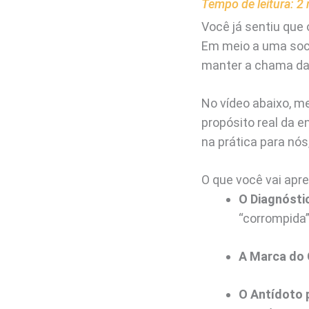
Tempo de leitura:
2
Você já sentiu que
Em meio a uma soci
manter a chama da 
No vídeo abaixo, m
propósito real da e
na prática para nó
O que você vai ap
O Diagnósti
“corrompida”
A Marca do 
O Antídoto 