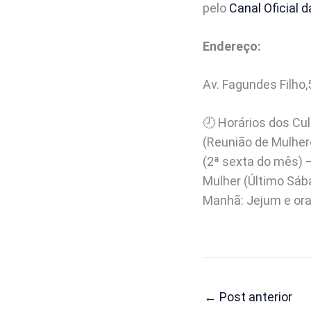
pelo
Canal Oficial 
Endereço:
Av. Fagundes Filho
🕗 Horários dos Cu
(Reunião de Mulhere
(2ª sexta do mês)
Mulher (Último Sá
Manhã: Jejum e ora
←
Post anterior