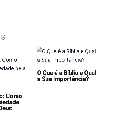
is
O Que é a Bíblia e Qual
a Sua Importância?
o: Como
siedade
 Deus