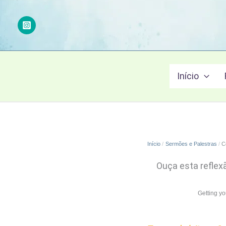
Ir
para
o
conteúdo
Início
Início
Sermões e Palestras
C
Ouça esta reflex
Getting y