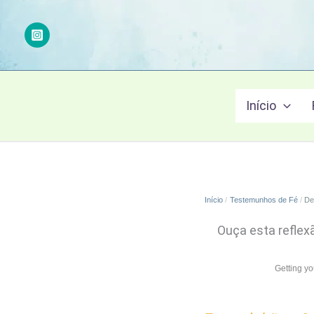
Ir
para
o
conteúdo
Início
Início
Testemunhos de Fé
De
Ouça esta reflex
Getting y