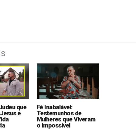
is
udeu que
Fé Inabalável:
 Jesus e
Testemunhos de
Vida
Mulheres que Viveram
da
o Impossível