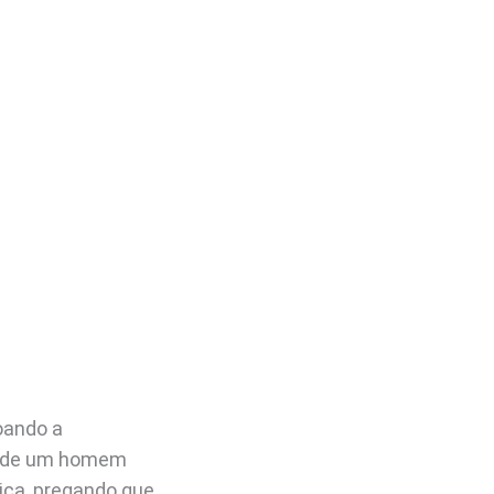
coando a
oz de um homem
ca, pregando que