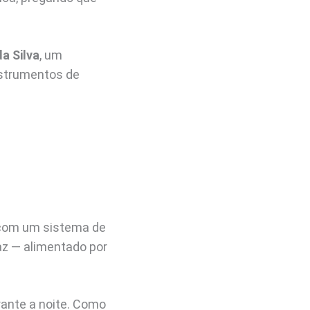
a Silva
, um
nstrumentos de
 com um sistema de
az — alimentado por
ante a noite. Como