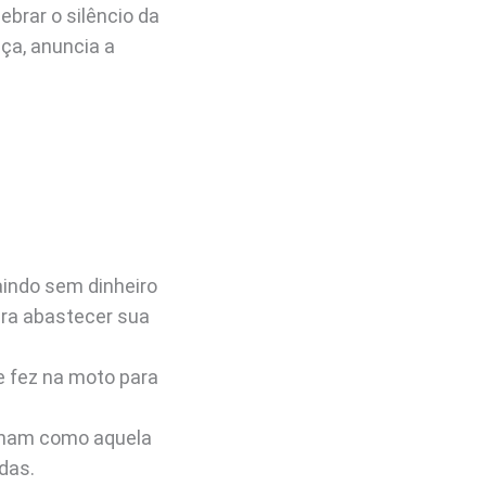
brar o silêncio da
ça, anuncia a
aindo sem dinheiro
ara abastecer sua
e fez na moto para
nham como aquela
das.