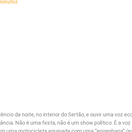
minutos
lêncio da noite, no interior do Sertão, e ouvir uma voz e
tância. Não é uma festa, não é um show político. É a v
em uma motocicleta equipada com uma “engenharia” úni