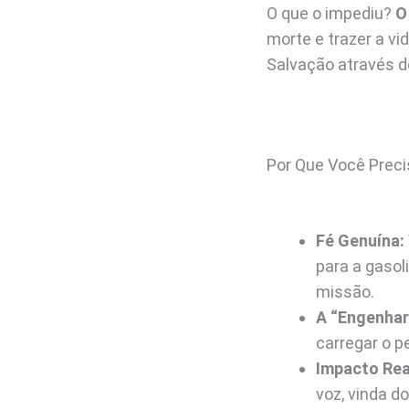
O que o impediu?
O
morte e trazer a v
Salvação através d
Por Que Você Precis
Fé Genuína:
para a gasol
missão.
A “Engenhari
carregar o p
Impacto Rea
voz, vinda d