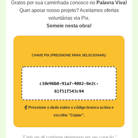
Gratos por sua caminhada conosco no
Palavra Viva!
Quer apoiar nosso projeto? Aceitamos ofertas
voluntárias via Pix.
Semeie nesta obra!
CHAVE PIX (PRESSIONE PARA SELECIONAR):
c10e96b8-91a7-4082-8e2c-
81f51f543c94
☝️ Pressione o dedo sobre o código branco acima e
escolha "Copiar".
"Cada um dê conforme determinou em seu coração."