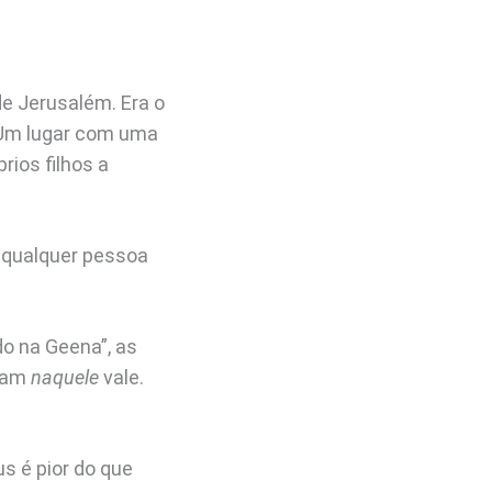
de Jerusalém. Era o
 Um lugar com uma
rios filhos a
e qualquer pessoa
do na Geena”, as
avam
naquele
vale.
s é pior do que