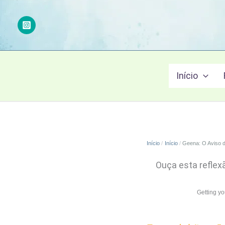
Ir
para
o
conteúdo
Início
Início
Início
Geena: O Aviso d
Ouça esta reflex
Getting y