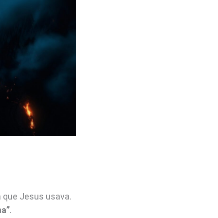
a que Jesus usava.
na”
.