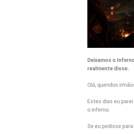
Deixamos o Inferno
realmente disse.
Olá, queridos irmão
Estes dias eu pare
o inferno.
Se eu pedisse para 