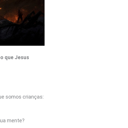
 o que J
esus
que somos crianças:
 sua mente?