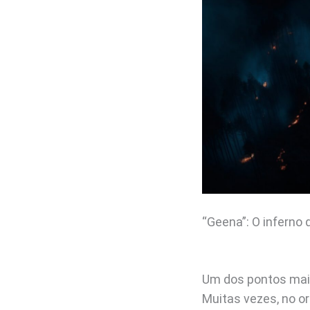
“Geena”: O inferno 
Um dos pontos mais
Muitas vezes, no or