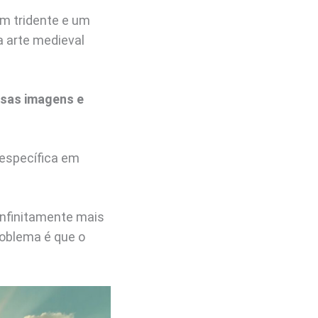
um tridente e um
a arte medieval
ssas imagens e
 específica em
infinitamente mais
roblema é que o