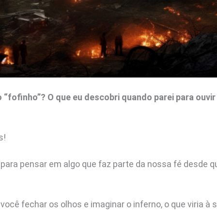
 “fofinho”? O que eu descobri quando parei para ouvir
s!
i para pensar em algo que faz parte da nossa fé desde 
você fechar os olhos e imaginar o inferno, o que viria à