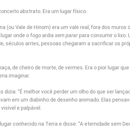
nceito abstrato. Era um lugar físico.
a (ou Vale de Hinom) era um vale real, fora dos muros 
 lugar onde o fogo ardia
sem parar
para consumir o lixo.
onde, séculos antes, pessoas chegaram a sacrificar os próp
aça, de cheiro de morte, de vermes. Era o pior lugar qu
ria imaginar.
 dizia: “É melhor você perder um olho do que ser lança
vam em um diabinho de desenho animado. Elas pens
 visível e palpável.
lugar conhecido na Terra e disse: “A eternidade sem Deu