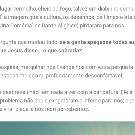
ugar vermelho, cheio de fogo, talvez um diabinho com 
 É a imagem que a cultura, os desenhos, os filmes e até 
ivina Comédia” de Dante Alighieri) pintaram para nós.
ergunta que mudou tudo:
se a gente apagasse todas e
que Jesus disse… o que sobraria?
pesquisa, mergulhar nos Evangelhos com essa pergunta
descobri me deixou profundamente desconfortável.
s descreveu não tem nada a ver com a caricatura. Ele é 
O problema não é que exageraram o inferno para nós; o p
le virar piada, e nós nem percebemos.