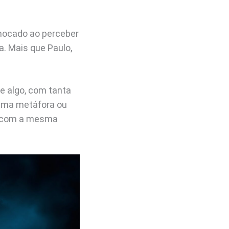
 chocado ao perceber
a. Mais que Paulo,
e algo, com tanta
o uma metáfora ou
no com a mesma