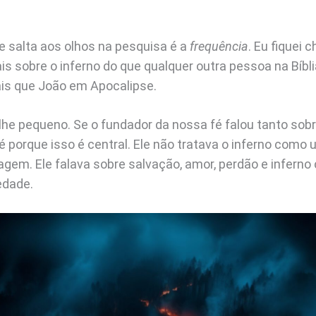
e salta aos olhos na pesquisa é a
frequência
. Eu fiquei
s sobre o inferno do que qualquer outra pessoa na Bíbli
is que João em Apocalipse.
lhe pequeno. Se o fundador da nossa fé falou tanto sobr
 é porque isso é central. Ele não tratava o inferno com
uagem. Ele falava sobre salvação, amor, perdão e infer
edade.