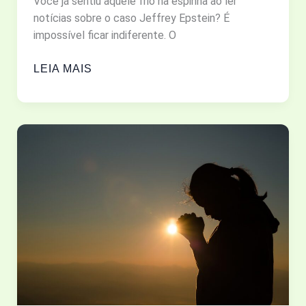
VIDA
Você já sentiu aquele frio na espinha ao ler
notícias sobre o caso Jeffrey Epstein? É
impossível ficar indiferente. O
O
LEIA MAIS
CASO
EPSTEIN
E
A
“BABILÔNIA
MODERNA”:
O
QUE
ISSO
REVELA
SOBRE
O
NOSSO