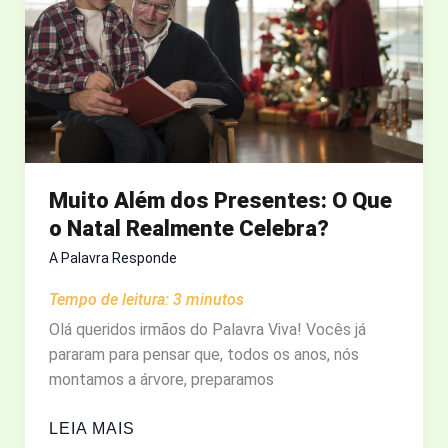
DE
JESUS?
Muito Além dos Presentes: O Que
o Natal Realmente Celebra?
A Palavra Responde
Tempo de leitura:
3
minutos
Olá queridos irmãos do Palavra Viva! Vocês já
pararam para pensar que, todos os anos, nós
montamos a árvore, preparamos
MUITO
LEIA MAIS