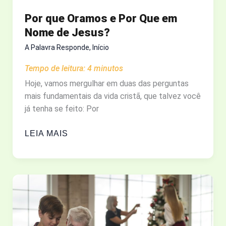
TEMPO?
Por que Oramos e Por Que em
Nome de Jesus?
A Palavra Responde
,
Início
Tempo de leitura:
4
minutos
Hoje, vamos mergulhar em duas das perguntas
mais fundamentais da vida cristã, que talvez você
já tenha se feito: Por
POR
LEIA MAIS
QUE
ORAMOS
E
POR
QUE
EM
NOME