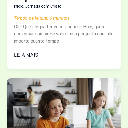
ESPIRITUAL.
Início
,
Jornada com Cristo
Tempo de leitura:
6
minutos
Olá! Que alegria ter você por aqui! Hoje, quero
conversar com você sobre uma pergunta que, não
importa quanto tempo
AFINAL,
LEIA MAIS
QUEM
É
JESUS
CRISTO?
A
RESPOSTA
PODE
MUDAR
SUA
VIDA.