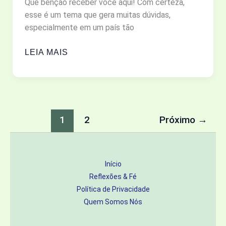
Que bênção receber você aqui! Com certeza,
esse é um tema que gera muitas dúvidas,
especialmente em um país tão
SANTOS
LEIA MAIS
E
IMAGENS:
DEVOÇÃO
OU
IDOLATRIA?
1
2
Próximo
→
O
QUE
A
Início
BÍBLIA
Reflexões & Fé
REALMENTE
Política de Privacidade
DIZ?
Quem Somos Nós