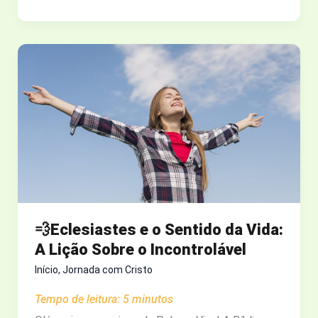
ALÉM
DOS
PRESENTES:
O
QUE
O
NATAL
REALMENTE
CELEBRA?
💨Eclesiastes e o Sentido da Vida:
A Lição Sobre o Incontrolável
Início
,
Jornada com Cristo
Tempo de leitura:
5
minutos