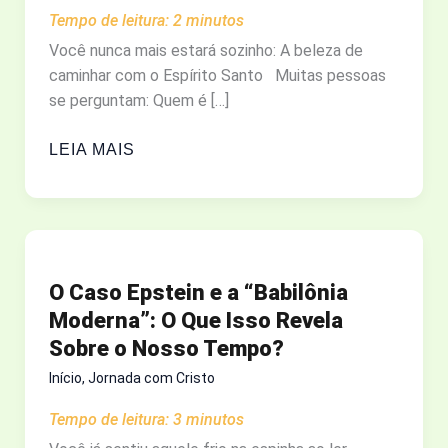
Tempo de leitura:
2
minutos
Você nunca mais estará sozinho: A beleza de
caminhar com o Espírito Santo Muitas pessoas
se perguntam: Quem é […]
QUEM
LEIA MAIS
É
O
ESPÍRITO
SANTO?
ENTENDA
O Caso Epstein e a “Babilônia
O
Moderna”: O Que Isso Revela
PAPEL
Sobre o Nosso Tempo?
DO
CONSOLADOR
Início
,
Jornada com Cristo
EM
Tempo de leitura:
3
minutos
SUA