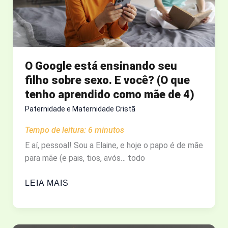
O Google está ensinando seu
filho sobre sexo. E você? (O que
tenho aprendido como mãe de 4)
Paternidade e Maternidade Cristã
Tempo de leitura:
6
minutos
E aí, pessoal! Sou a Elaine, e hoje o papo é de mãe
para mãe (e pais, tios, avós… todo
O
LEIA MAIS
GOOGLE
ESTÁ
ENSINANDO