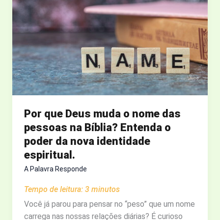
INFERNO
QUE
A
CULTURA
TRANSFORMOU
EM
PIADA
Por que Deus muda o nome das
pessoas na Bíblia? Entenda o
poder da nova identidade
espiritual.
A Palavra Responde
Tempo de leitura:
3
minutos
Você já parou para pensar no “peso” que um nome
carrega nas nossas relações diárias? É curioso