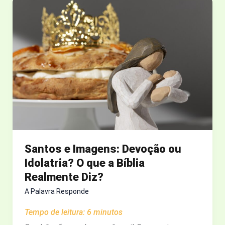
SEU
FILHO
SOBRE
SEXO.
E
VOCÊ?
(O
QUE
TENHO
APRENDIDO
COMO
MÃE
Santos e Imagens: Devoção ou
DE
Idolatria? O que a Bíblia
4)
Realmente Diz?
A Palavra Responde
Tempo de leitura:
6
minutos