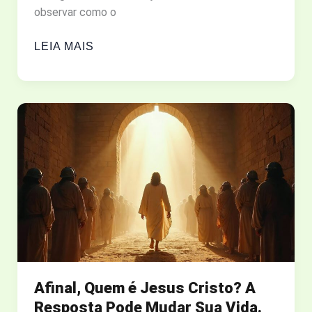
observar como o
POR
LEIA MAIS
QUE
DEUS
MUDA
O
NOME
DAS
PESSOAS
NA
BÍBLIA?
ENTENDA
O
PODER
DA
Afinal, Quem é Jesus Cristo? A
NOVA
Resposta Pode Mudar Sua Vida.
IDENTIDADE