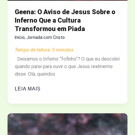
Geena: O Aviso de Jesus Sobre o
Inferno Que a Cultura
Transformou em Piada
Início
,
Jornada com Cristo
Tempo de leitura:
5
minutos
Deixamos o Inferno “fofinho”? O que eu descobri
quando parei para ouvir o que Jesus realmente
disse. Olá, queridos
GEENA:
LEIA MAIS
O
AVISO
DE
JESUS
SOBRE
O