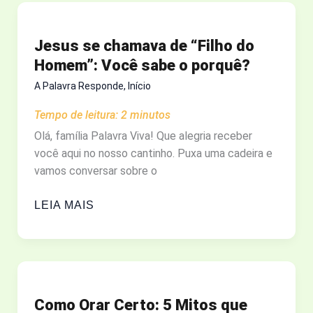
2:
O
Jesus se chamava de “Filho do
QUE
Homem”: Você sabe o porquê?
O
MUNDO
A Palavra Responde
,
Início
DA
Tempo de leitura:
2
minutos
MODA
Olá, família Palavra Viva! Que alegria receber
TEM
você aqui no nosso cantinho. Puxa uma cadeira e
A
vamos conversar sobre o
NOS
DIZER?
JESUS
LEIA MAIS
SE
CHAMAVA
DE
“FILHO
DO
Como Orar Certo: 5 Mitos que
HOMEM”: