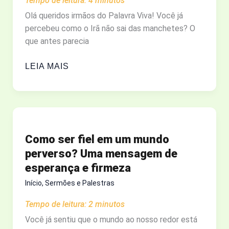
Tempo de leitura:
4
minutos
Olá queridos irmãos do Palavra Viva! Você já
percebeu como o Irã não sai das manchetes? O
que antes parecia
O
LEIA MAIS
IRÃ
NA
BÍBLIA
E
A
Como ser fiel em um mundo
GUERRA
perverso? Uma mensagem de
NO
esperança e firmeza
ORIENTE
MÉDIO:
Início
,
Sermões e Palestras
A
Tempo de leitura:
2
minutos
PÉRSIA
NO
Você já sentiu que o mundo ao nosso redor está