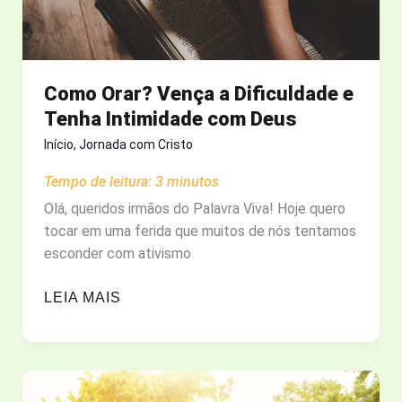
NÃO
CONTAM?
Como Orar? Vença a Dificuldade e
Tenha Intimidade com Deus
Início
,
Jornada com Cristo
Tempo de leitura:
3
minutos
Olá, queridos irmãos do Palavra Viva! Hoje quero
tocar em uma ferida que muitos de nós tentamos
esconder com ativismo
COMO
LEIA MAIS
ORAR?
VENÇA
A
DIFICULDADE