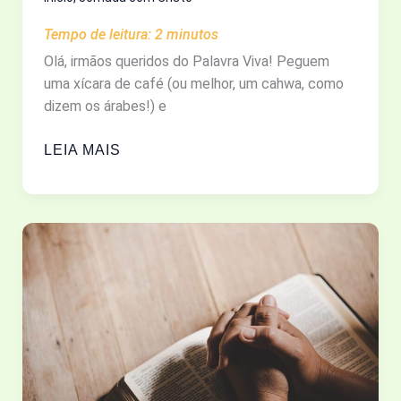
DEUS
Tempo de leitura:
2
minutos
Olá, irmãos queridos do Palavra Viva! Peguem
uma xícara de café (ou melhor, um cahwa, como
dizem os árabes!) e
ISRAEL
LEIA MAIS
E
IRÃ:
O
QUE
A
BÍBLIA
REALMENTE
DIZ
E
OS
JORNAIS