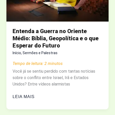
CONSOLADOR
EM
SUA
VIDA
Entenda a Guerra no Oriente
Médio: Bíblia, Geopolítica e o que
Esperar do Futuro
Início
,
Sermões e Palestras
Tempo de leitura:
2
minutos
Você já se sentiu perdido com tantas notícias
sobre o conflito entre Israel, Irã e Estados
Unidos? Entre vídeos alarmistas
ENTENDA
LEIA MAIS
A
GUERRA