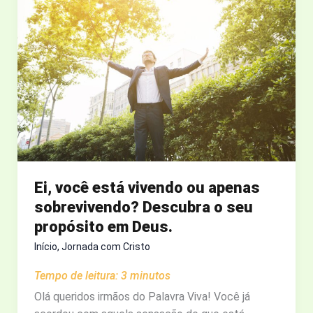
E
TENHA
INTIMIDADE
COM
DEUS
Ei, você está vivendo ou apenas
sobrevivendo? Descubra o seu
propósito em Deus.
Início
,
Jornada com Cristo
Tempo de leitura:
3
minutos
Olá queridos irmãos do Palavra Viva! Você já