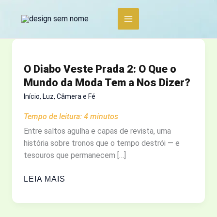
Ir
para
o
conteúdo
O Diabo Veste Prada 2: O Que o
Mundo da Moda Tem a Nos Dizer?
Início
,
Luz, Câmera e Fé
Tempo de leitura:
4
minutos
Entre saltos agulha e capas de revista, uma
história sobre tronos que o tempo destrói — e
tesouros que permanecem […]
O
LEIA MAIS
DIABO
VESTE
PRADA