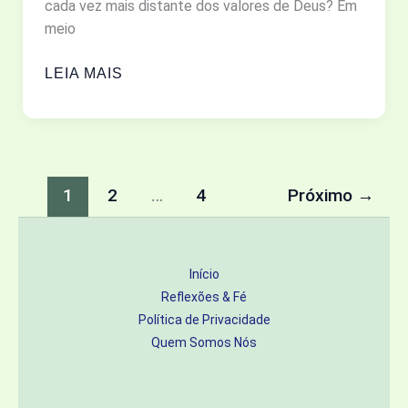
TABULEIRO
cada vez mais distante dos valores de Deus? Em
DE
meio
DEUS
COMO
E
LEIA MAIS
SER
O
FIEL
DESTINO
EM
DAS
UM
NAÇÕES
MUNDO
1
2
…
4
Próximo
→
PERVERSO?
UMA
MENSAGEM
Início
DE
Reflexões & Fé
ESPERANÇA
Política de Privacidade
E
Quem Somos Nós
FIRMEZA