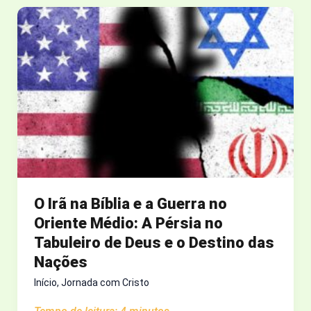
NO
ORIENTE
MÉDIO:
BÍBLIA,
GEOPOLÍTICA
E
O
QUE
ESPERAR
DO
FUTURO
O Irã na Bíblia e a Guerra no
Oriente Médio: A Pérsia no
Tabuleiro de Deus e o Destino das
Nações
Início
,
Jornada com Cristo