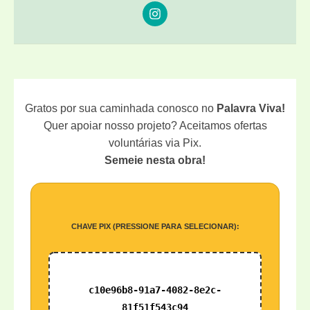
Gratos por sua caminhada conosco no
Palavra Viva!
Quer apoiar nosso projeto? Aceitamos ofertas
voluntárias via Pix.
Semeie nesta obra!
CHAVE PIX (PRESSIONE PARA SELECIONAR):
c10e96b8-91a7-4082-8e2c-
81f51f543c94