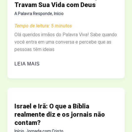
Travam Sua Vida com Deus
VOCÊ
SABE
A Palavra Responde
,
Início
O
Tempo de leitura:
5
minutos
PORQUÊ?
Olá queridos irmãos do Palavra Viva! Sabe quando
você entra em uma conversa e percebe que as
pessoas têm ideias
COMO
LEIA MAIS
ORAR
CERTO:
5
MITOS
QUE
Israel e Irã: O que a Bíblia
TRAVAM
realmente diz e os jornais não
SUA
contam?
VIDA
COM
Início
,
Jornada com Cristo