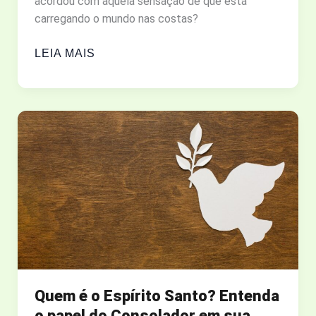
acordou com aquela sensação de que está
carregando o mundo nas costas?
EI,
LEIA MAIS
VOCÊ
ESTÁ
VIVENDO
OU
APENAS
SOBREVIVENDO?
DESCUBRA
O
SEU
PROPÓSITO
EM
DEUS.
Quem é o Espírito Santo? Entenda
o papel do Consolador em sua